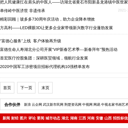
把人民健康扛在肩头的中医人——访湖北省黄石市阳新县龙港镇中医世家
单传岭中医济世 非遗传承
2021-
精彩回顾｜玻多多730周年庆活动，助力企业降本增效
方高利——LED裸眼3D让更多企业家带领新兴数字行业蓬勃发展
“富德心服务”上线 客户体验再升级
富德生命人寿湖北分公司开展“VIP新春艺术季---新春拜年”预热活动
首宏医疗控股集团：深耕医贸领域，领航行业发展
2020中国军工涉密项目招标代理机构10强榜单发布
首页
下一页
末页
合作伙伴
新浪
云企网
武汉新市民网
荆楚资讯网
中视网
网易
中视名家书画艺
新闻
财经
图片
评论
要闻
城市动态
湖北
湖南
江西
河南
安徽
山西
招投标信
地产
企业