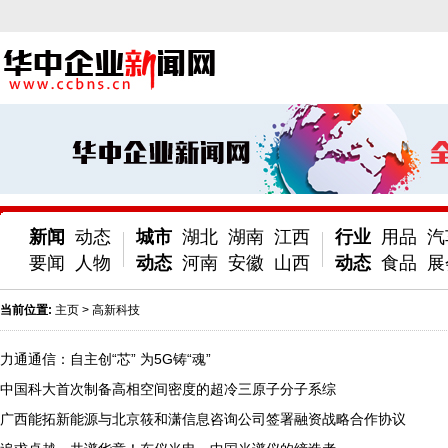
新闻
动态
城市
湖北
湖南
江西
行业
用品
汽
要闻
人物
动态
河南
安徽
山西
动态
食品
展
当前位置:
主页
>
高新科技
力通通信：自主创“芯” 为5G铸“魂”
中国科大首次制备高相空间密度的超冷三原子分子系综
广西能拓新能源与北京筱和潇信息咨询公司签署融资战略合作协议