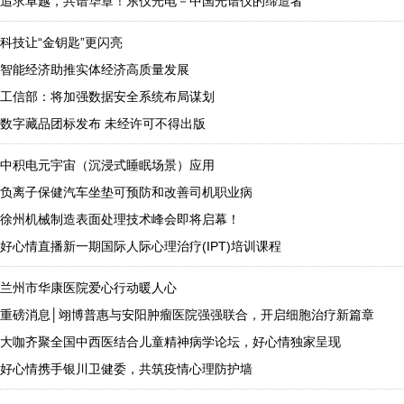
追求卓越，共谱华章！东仪光电－中国光谱仪的缔造者
科技让“金钥匙”更闪亮
智能经济助推实体经济高质量发展
工信部：将加强数据安全系统布局谋划
数字藏品团标发布 未经许可不得出版
中积电元宇宙（沉浸式睡眠场景）应用
负离子保健汽车坐垫可预防和改善司机职业病
徐州机械制造表面处理技术峰会即将启幕！
好心情直播新一期国际人际心理治疗(IPT)培训课程
兰州市华康医院爱心行动暖人心
重磅消息│翊博普惠与安阳肿瘤医院强强联合，开启细胞治疗新篇章
大咖齐聚全国中西医结合儿童精神病学论坛，好心情独家呈现
好心情携手银川卫健委，共筑疫情心理防护墙