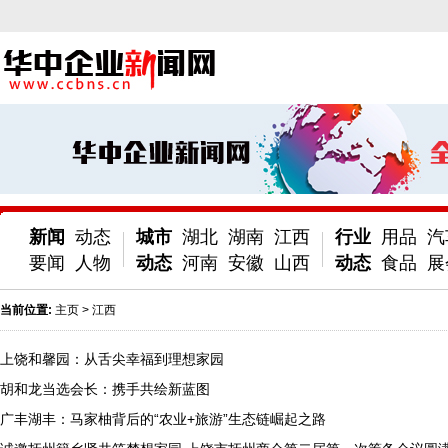
新闻
动态
城市
湖北
湖南
江西
行业
用品
汽
要闻
人物
动态
河南
安徽
山西
动态
食品
展
当前位置:
主页
>
江西
上饶和馨园：从舌尖幸福到理想家园
胡和龙当选会长：携手共绘新蓝图
广丰湖丰：马家柚背后的“农业+旅游”生态链崛起之路