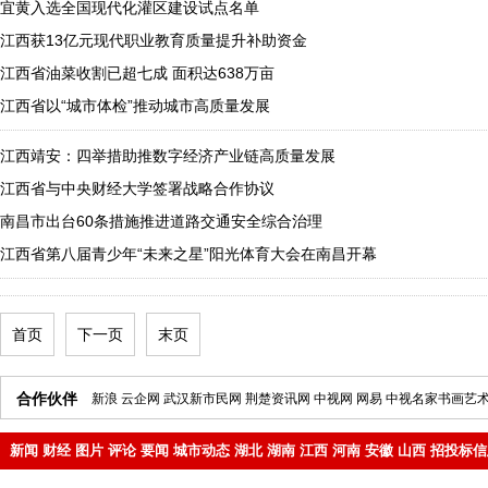
宜黄入选全国现代化灌区建设试点名单
江西获13亿元现代职业教育质量提升补助资金
江西省油菜收割已超七成 面积达638万亩
江西省以“城市体检”推动城市高质量发展
江西靖安：四举措助推数字经济产业链高质量发展
江西省与中央财经大学签署战略合作协议
南昌市出台60条措施推进道路交通安全综合治理
江西省第八届青少年“未来之星”阳光体育大会在南昌开幕
首页
下一页
末页
合作伙伴
新浪
云企网
武汉新市民网
荆楚资讯网
中视网
网易
中视名家书画艺
新闻
财经
图片
评论
要闻
城市动态
湖北
湖南
江西
河南
安徽
山西
招投标信
地产
企业