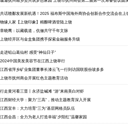
诚邀抚州籍乡贤共筑梦想家园 上饶市抚州商会第二届第一次筹备会议圆
共话赣鄱发展新机遇！2025 福布斯中国海外商协会创新合作交流会在上
物缘人家【上饶印象】精酿啤酒登陆上饶
章晓鹰：以藏载道，伉俪共守千年文脉
上饶经开区与金盒集团携手探索金融服务升级
走进铅山葛仙村 感受“神仙日子”
2024中国美发美容节在江西上饶举行
江西省萍乡矿业集团董事长漆云飞一行到访国联股份玻多多
上饶市抚州商会开展红色主题教育活动
行走黄河看三晋丨永济盐碱滩 “游”来南美白对虾
江西财经大学：聚力“三高”，推动主题教育深入开展
江西宜丰：大力培育“三为”基层网格员队伍
江西会昌：全力为老人打造幸福“夕阳红”温馨家园