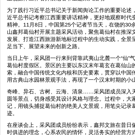
为了践行习近平总书记关于新闻舆论工作的重要论述
近平总书记考察江西重要讲话精神，更好地观察时代
精神。11月8日，中国第25个记者节当天，在饶的3
山鑫邦葛仙村开展主题采风活动，聚焦葛仙村在推深
发展、打造江西旅游新地标过程中的生动实践，全景
足当下、展望未来的创新之路。
当日上午，采风团一行来到背靠武夷山北麓一个“仙”
葛仙村度假区。景区的主要以东汉末年葛玄在葛仙山
索，融合中国传统文化内核和历史要素，贯穿以中国
用古典山水园林景观手法，再现了一个汉末时期的小
奇峰、异石、古树、云海、清泉……采风团成员深入
圆等景点，切身感受其设计风格与理念。过程中，大
记，用镜头捕捉葛仙村的绝美人文景观，用笔尖记录
迹。
在座谈会上，采风团成员纷纷表示，鑫邦文旅在昔日
时俱进的理念，心系农民的情怀，灵活务实的经营方