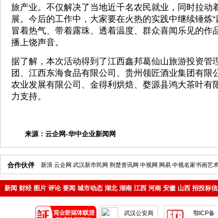
旅产业。不仅解决了当地近千名农民就业，同时拉动
展。今后的工作中，大家要在火热的实践中继续锤炼“
冒着热气、带着露珠、透着温度、群众喜闻乐见的作
播上饶声音。
据了解，本次活动得到了江西鑫邦葛仙山旅游投资管
团、江西东海食品有限公司、贵州领匠酒业集团有限
农业发展有限公司、金得利烘焙、婺源县鸿大茶叶有
力支持。
来源：
云企网-华中企业新闻网
合作伙伴
新浪
云企网
武汉新市民网
荆楚资讯网
中视网
网易
中视名家书画艺
新闻
财经
图片
评论
要闻
城市动态
湖北
湖南
江西
河南
安徽
山西
招投标信
地产
企业
武汉公安局
鄂ICP备