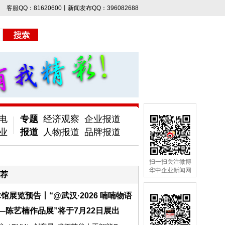
客服QQ：81620600丨新闻发布QQ：396082688
电
专题
经济观察
企业报道
业
报道
人物报道
品牌报道
扫一扫关注微博
华中企业新闻网
荐
馆展览预告丨“@武汉·2026 喃喃物语
—陈艺楠作品展”将于7月22日展出