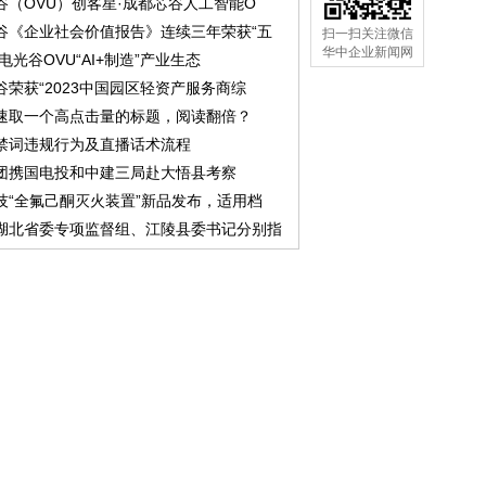
谷（OVU）创客星·成都芯谷人工智能O
谷《企业社会价值报告》连续三年荣获“五
扫一扫关注微信
华中企业新闻网
中电光谷OVU“AI+制造”产业生态
谷荣获“2023中国园区轻资产服务商综
速取一个高点击量的标题，阅读翻倍？
禁词违规行为及直播话术流程
团携国电投和中建三局赴大悟县考察
技“全氟己酮灭火装置”新品发布，适用档
湖北省委专项监督组、江陵县委书记分别指