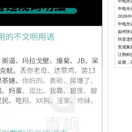
中电光
中电光
2026
中电光
如何快
抖音违
安成集
江荆科
近期，