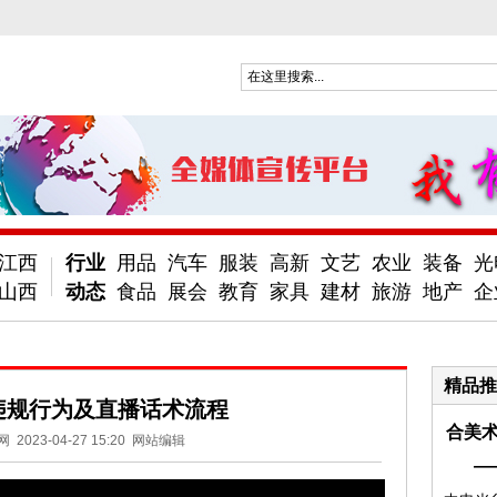
江西
行业
用品
汽车
服装
高新
文艺
农业
装备
光
山西
动态
食品
展会
教育
家具
建材
旅游
地产
企
精品推
违规行为及直播话术流程
合美术
网
2023-04-27 15:20
网站编辑
—