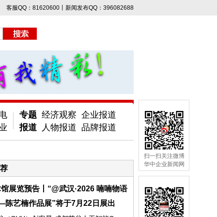
客服QQ：81620600丨新闻发布QQ：396082688
电
专题
经济观察
企业报道
业
报道
人物报道
品牌报道
扫一扫关注微博
华中企业新闻网
荐
馆展览预告丨“@武汉·2026 喃喃物语
—陈艺楠作品展”将于7月22日展出