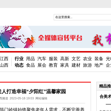
江西
行业
用品
汽车
服装
高新
文艺
农业
装备
光
山西
动态
食品
展会
教育
家具
建材
旅游
地产
企
精品推
人打造幸福“夕阳红”温馨家园
合美术
西频道
2023-05-16 19:03
网站编辑
—
筠门岭镇始终聚焦老年人需求，不断完善养