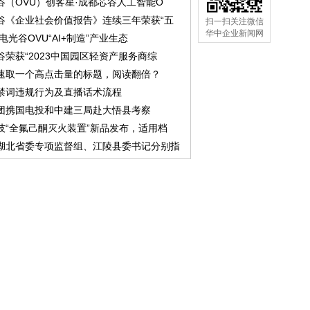
谷（OVU）创客星·成都芯谷人工智能O
谷《企业社会价值报告》连续三年荣获“五
扫一扫关注微信
华中企业新闻网
中电光谷OVU“AI+制造”产业生态
谷荣获“2023中国园区轻资产服务商综
速取一个高点击量的标题，阅读翻倍？
禁词违规行为及直播话术流程
团携国电投和中建三局赴大悟县考察
技“全氟己酮灭火装置”新品发布，适用档
湖北省委专项监督组、江陵县委书记分别指