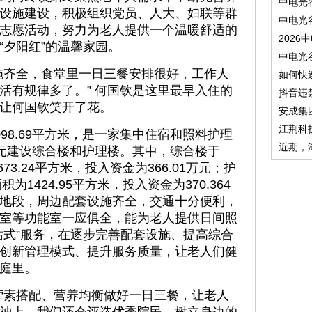
中电光
设施建设，积极组织党员、人大、妇联等群
中电光
志愿活动，努力为老人提供一个温暖舒适的
2026
“夕阳红”的温馨家园。
中电光
施齐全，食堂里一日三餐安排很好，工作人
如何快
活有规律多了。” 何国钦是这里最早入住的
抖音违
让何国钦笑开了花。
安成集
江荆科
98.69平方米，是一家集中住宿和照料护理
近期，
4万元建设综合楼和护理楼。其中，综合楼于
73.24平方米，投入资金为366.01万元；护
为1424.95平方米，投入资金为370.364
地段，周边配套设施齐全，交通十分便利，
室等功能室一应俱全，能为老人提供日间照
站式”服务，在逐步完善配套设施、提高综合
创新管理模式、提升服务质量，让老人们健
庭里。
荤素搭配、营养均衡做好一日三餐，让老人