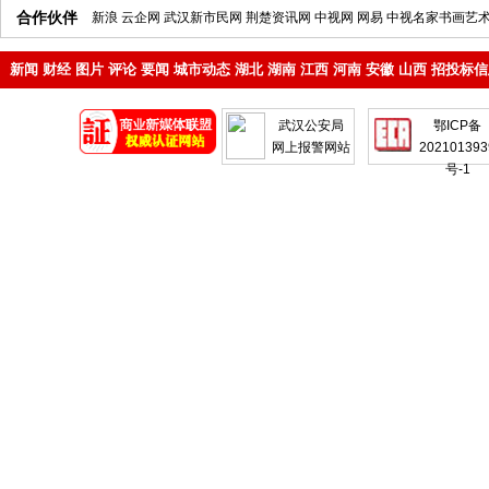
合作伙伴
新浪
云企网
武汉新市民网
荆楚资讯网
中视网
网易
中视名家书画艺
新闻
财经
图片
评论
要闻
城市动态
湖北
湖南
江西
河南
安徽
山西
招投标信
地产
企业
武汉公安局
鄂ICP备
网上报警网站
202101393
号-1