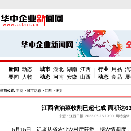
新闻
动态
城市
湖北
湖南
江西
行业
用品
汽
要闻
人物
动态
河南
安徽
山西
动态
食品
展
当前位置:
主页
>
城市动态
>
江西
> 正文
江西省油菜收割已超七成 面积达63
来源：江西日报
2023-05-16 19:00
网站编辑
5月15日，记者从省农业农村厅获悉：据农情调度，