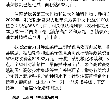
油菜收割已超七成，面积达638万亩。
油菜是我省第三大作物和最大的油料作物，种植面
2022年，我省以超常规力度坚决落实中央下达的10
植总面积达886.9万亩，相关做法得到农业农村部表
本形成“一区两廊（赣北油菜高产区和京九、浙赣铁路
油菜种植模式也进一步丰富。
我省还全力引导油菜产业朝绿色高效方向发展，提
县奖励、稻油轮作和油菜绿色高质高效行动等政策资金近
省级财政资金828.33万元，开展油菜机械化移栽和
点。全省针对油菜抗干旱保播种保全苗、绿色高质高效生
熟制周年高效技术集成等生产关键环节，举办各类培
户尤其是新增种植户的种植水平；针对油菜苗情促弱
接等关键问题，派出93个“一对一”服务指导组，下沉
指导。 （全媒体记者李耀文）
来源：
云企网-华中企业新闻网