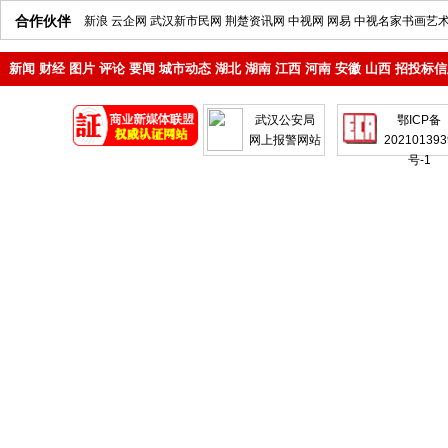
合作伙伴
新浪
云企网
武汉新市民网
荆楚资讯网
中视网
网易
中视名家书画艺
新闻
财经
图片
评论
要闻
城市动态
湖北
湖南
江西
河南
安徽
山西
招投标信
地产
企业
武汉公安局
鄂ICP备
网上报警网站
202101393
号-1