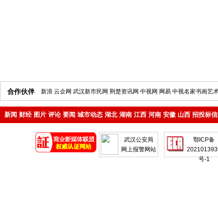
合作伙伴
新浪
云企网
武汉新市民网
荆楚资讯网
中视网
网易
中视名家书画艺
新闻
财经
图片
评论
要闻
城市动态
湖北
湖南
江西
河南
安徽
山西
招投标信
地产
企业
武汉公安局
鄂ICP备
网上报警网站
202101393
号-1