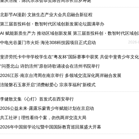
重庆涪陵：陈氏宗亲会恭贺陈合周宗长百岁寿诞
北影节AI漫剧·文旅生态产业大会共启融合新征程
第三届首投科创・数智时代区域创新发展论坛圆满举办
AI 赋能新质生产力 推动区域创新发展 第三届首投科创・数智时代区域
中电光谷厦门市火炬·海沧308科技园项目正式启动
2026-
斐济劳托卡中华学校学生在“粤友杯”国际赛事中获奖 共促中斐青少年文
“问墨北山 诗韵涪州”原创诗歌诵读会在涪州书院举行
2026江苏·南京台湾周在南京举行 多领域交流深化两岸融合发展
涪陵磐石玉寨开启“消费献爱心 宗亲享福利”新模式
李健散文集《心灯》首发式在西安举行
2026公益未来·露露乐蒙青少年赋能计划在京启动
共工社评 | 理性看待个案，勿伤两岸交流大局
2026年中国留学论坛暨中国国际教育巡回展盛大开幕