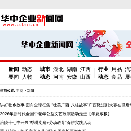
新闻
动态
城市
湖北
湖南
江西
行业
用品
汽
要闻
人物
动态
河南
安徽
山西
动态
食品
展
当前位置:
主页
>
新闻
讲好壮乡故事 面向全球征集 “壮美广西·八桂故事”广西微短剧大赛在邕启
2026年新时代全国中老年公益文艺展演活动走进【华夏东极】
涪陵十七中开展“犁耕党建+劳动教育”春耕实践活动