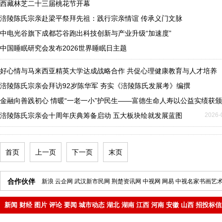
西藏林芝二十三届桃花节开幕
涪陵陈氏宗亲赴梁平祭拜先祖：践行宗亲情谊 传承义门文脉
中电光谷旗下成都芯谷跑出科技创新与产业升级“加速度”
中国睡眠研究会发布2026世界睡眠日主题
好心情与马来西亚精英大学达成战略合作 共促心理健康教育与人才培养
涪陵陈氏宗亲会拜访92岁陈华军 夯实《涪陵陈氏发展考》编撰
金融向善践初心 情暖“一老一小”护民生——富德生命人寿以公益实绩获
涪陵陈氏宗亲会十周年庆典筹备启动 五大板块绘就发展蓝图
2026-
首页
上一页
下一页
末页
合作伙伴
新浪
云企网
武汉新市民网
荆楚资讯网
中视网
网易
中视名家书画艺
新闻
财经
图片
评论
要闻
城市动态
湖北
湖南
江西
河南
安徽
山西
招投标信
地产
企业