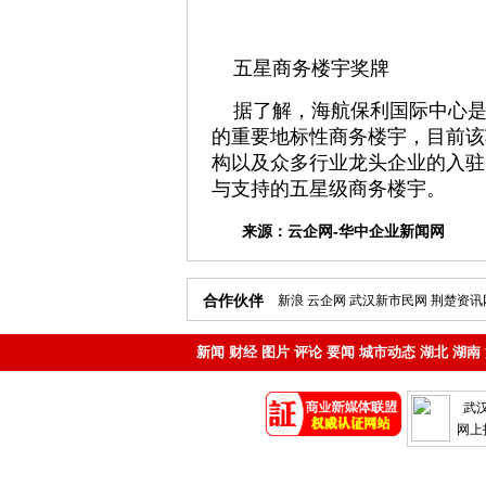
五星商务楼宇奖牌
据了解，海航保利国际中心是
的重要地标性商务楼宇，目前该
构以及众多行业龙头企业的入驻
与支持的五星级商务楼宇。
来源：
云企网-华中企业新闻网
合作伙伴
新浪
云企网
武汉新市民网
荆楚资讯
新闻
财经
图片
评论
要闻
城市动态
湖北
湖南
地产
企业
武
网上