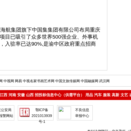
海航集团旗下中国集集团有限公司布局重庆
项目已吸引了众多世界500强企业、外事机
，入驻率已达90%,是渝中区政府重点招商
网
中视网
网易
中视名家书画艺术网
中国文旅传媒网
中国融媒网
武汉网
江西
河南
安徽
山西
招投标信息中心（供需平台）
用品
汽车
服装
高新
文艺
汉公安局
鄂ICP备
不良信息
报警网站
2021013939
举报中心
号-1