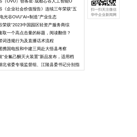
谷（OVU）创客星·成都芯谷人工智能O
谷《企业社会价值报告》连续三年荣获“五
扫一扫关注微信
华中企业新闻网
中电光谷OVU“AI+制造”产业生态
谷荣获“2023中国园区轻资产服务商综
速取一个高点击量的标题，阅读翻倍？
禁词违规行为及直播话术流程
团携国电投和中建三局赴大悟县考察
技“全氟己酮灭火装置”新品发布，适用档
湖北省委专项监督组、江陵县委书记分别指