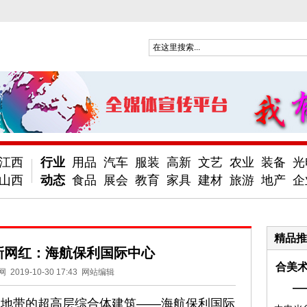
江西
行业
用品
汽车
服装
高新
文艺
农业
装备
光
山西
动态
食品
展会
教育
家具
建材
旅游
地产
企
精品推
新网红：海航保利国际中心
合美术
网
2019-10-30 17:43
网站编辑
—
户地带的超高层综合体建筑——海航保利国际