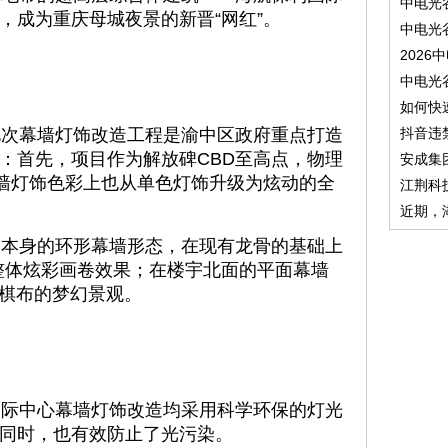
中电光
，成为重庆母城夜景的新晋“网红”。
中电光
2026
中电光
如何快
次幕墙灯饰改造工程是渝中区政府重点打造
抖音违
：首先，项目作为解放碑CBD至高点，物理
安成集
幕墙灯饰色彩上也从单色灯饰升级为炫动的全
江荆科
近期，
本身的环形幕墙形态，在现有龙骨的基础上
形成整体炫彩画卷效果；在楼宇北面的平面幕墙
罗棋布的梦幻景观。
际中心幕墙灯饰改造均采用科学环保的灯光
同时，也有效防止了光污染。