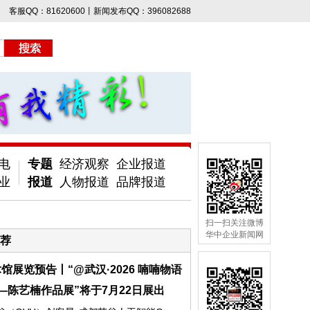
客服QQ：81620600丨新闻发布QQ：396082688
电
专题
经济观察
企业报道
业
报道
人物报道
品牌报道
扫一扫关注微博
华中企业新闻网
荐
馆展览预告丨“@武汉·2026 喃喃物语
—陈艺楠作品展”将于7月22日展出