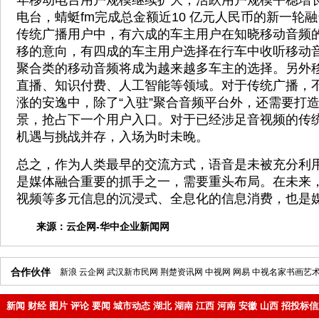
年移动电台用户规模继续扩大，活跃用户规模平稳增
电台，蜻蜓fm完成总金额近10 亿元人民币的新一轮
传统广播用户中，有六成的车主用户在知晓移动音频
移的意向，有四成的车主用户选择在行车中收听移动
聚合类的移动音频将成为越来越多车主的选择。另外
直播、知识付费、人工智能等领域。对于传统广播，
涨的安逸中，除了“入驻”聚合音频平台外，还需要打
景，抢占下一个用户入口。对于已经涉足音视频的传
机遇与挑战并存，入场为时未晚。
总之，作为人类最早的交流方式，语音是未被充分利
是媒体融合重要的抓手之一，需要重头布局。在未来
视频等多元信息的沉浸式、全息化的信息消费，也是
来源：
云企网-华中企业新闻网
合作伙伴
新浪
云企网
武汉新市民网
荆楚资讯网
中视网
网易
中视名家书画艺
新闻
财经
图片
评论
要闻
城市动态
湖北
湖南
江西
河南
安徽
山西
招投标信