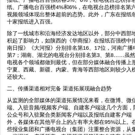
报纸、广播电台百强榜各5%、6%，在电视台总榜排
纸、广播电台百强榜4%和6%，在电视台总榜排名第
视频领域体现出整体超前的态势。此外，广东在报纸
十家报纸进入百强。
除了一线城市和沿海经济发达地区以外，部分中西部
积起了影响力，如陕西的《华商报》在报纸百强榜中
南日报》《大河报》分别排名第16、17位，河南广
第7；湖南、湖北的电视台分别排名第3、第8……虽
电视各个领域都做到最优，但在部分媒体融合传播上
宁夏、西藏、新疆、内蒙、青海等西部地区则较少入
还较大。
二、传播渠道相对完备 渠道拓展现融合趋势
从监测的全部媒体的渠道拓展情况来看，在微博、微
端、入驻音频/视频客户端、自建客户端这几个方面，
公众号和入驻聚合类新闻客户端以及报纸自建客户端
外，各媒体在其他平台上的占有率大都在95%以上。
些报业集团和广播电视台（集团）注重整合资源，从