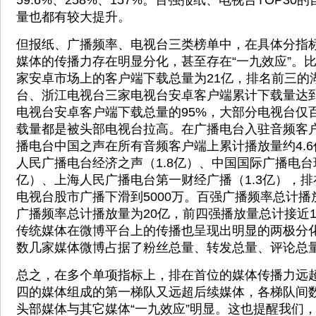
59.6%、258%、157%。百强报纸、电视台TOP3
量也都有较大提升。
但报纸、广播频率、电视台三类榜单中，在具体分指
媒体的传播力存在明显分化，甚至存在“一九效应”。比
家安卓市场上的客户端下载总量为21亿，排名前三的
台、浙江电视台三家电视台安卓客户端累计下载量达到
电视台安卓客户端下载总量的95%，大部分电视台仅
载量都是被头部电视台拉高。在广播电台入驻音频客
播电台中国之声在所有音频客户端上累计播放量约4.
人民广播电台经济之声（1.8亿）、中国国际广播电台环
亿）、上海人民广播电台第一财经广播（1.3亿），
电视台股市广播下滑到5000万。百强广播频率总计播放
广播频率总计播放量为20亿，前四强播放量总计接近
传统媒体在微博平台上的传播也呈现出明显的两极分
数几家媒体微博占据了粉丝总量、转发总量、评论总
总之，在多个单项指标上，排在首位的媒体传播力远
四的媒体组成的第一梯队又远超后续媒体，各梯队间
头部媒体与其它媒体“一九效应”明显。这也提醒我们