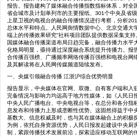
报告。报告建构了媒体融合传播指数指标体系，对全国
省会城市及计划单列市的主要报纸、301个中央及省级
上星卫视的电视台的融合传播情况进行考察，分析20
总体水平和特点。人民网舆情数据中心、北京交通大学
端上的传播效果研究”社科项目团队提供数据采集支持。
国媒体融合传播渠道布局日趋完备，融合传播力水平大
化格局明显，亟待通过深度融合系统提升传播力。报告
合传播百强榜、广播频率网络传播百强榜和电视台网
及其解读将在人民网传媒频道陆续发布。
一、央媒引领融合传播 江浙沪综合优势明显
报告显示，中央媒体在官网、双微、自有客户端和入
完备情况与影响力均远高于地方性媒体，如《人民日
中央人民广播电台、中央电视台等，在总分和各分指
息发布和传播力上形成垄断性优势。这固然得益于中
基数大、信息权威及时，也与其在媒体融合上的积极
为例，依托自身资源优势，人民日报发起建设中央厨
制，紧跟传播技术发展前沿，探索适应移动互联网的