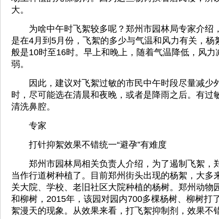
大。
为啥中午时飞絮较多呢？郑州市园林局专家介绍，
是在4月到5月份，飞絮的多少与气温和风力有关，杨
般是10时至16时。早上和晚上，随着气温降低，风
弱。
因此，建议对飞絮过敏的市民中午时段尽量减少外
时，尽可能选在清晨和夜晚，或者是降雨之后。有过
清洗鼻腔。
专家
打针抑絮效果不错统一“避孕”有难度
郑州市园林局相关负责人介绍，为了遏制飞絮，郑
当作行道树种植了。目前郑州街头出现的杨絮，大多
关大院、学校、老旧社区大院种植的杨树。郑州动物
和柳树，2015年，该园对园内700多棵杨树、柳树打
絮漫天的现象。从效果来看，打飞絮抑制剂，效果不