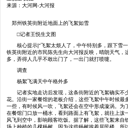
来源：大河网-大河报
郑州铁英街附近地面上的飞絮如雪
□记者王悦生文图
核心提示|“飞絮太烦人了，中午特别多，跟下雪一
铁英街附近的市民陈先生向大河报反映，晴朗天气，
多，弄得人几乎不敢出门了，一出门就打喷嚏。
调查
杨絮飞满天中午格外多
记者实地走访后发现，这条街附近的飞絮确实不少
花。沿街一家餐馆的老板介绍，这些飞絮中午时候最
一些，有时候风一吹，飞絮还会在空中形成漩涡。为
在餐馆门口放一桶水，看到路面上有飞絮，就往上泼
风飞到空中，影响顾客吃饭。据了解，这些飞絮来自
场上种植的几棵杨树。因为这些杨树挨着居民楼，所