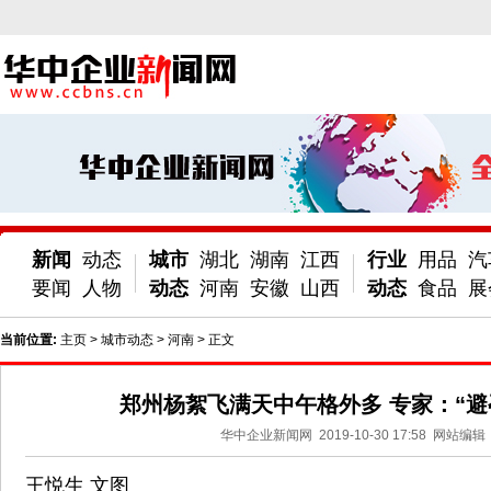
新闻
动态
城市
湖北
湖南
江西
行业
用品
汽
要闻
人物
动态
河南
安徽
山西
动态
食品
展
当前位置:
主页
>
城市动态
>
河南
> 正文
郑州杨絮飞满天中午格外多 专家：“避
华中企业新闻网
2019-10-30 17:58
网站编辑
王悦生 文图