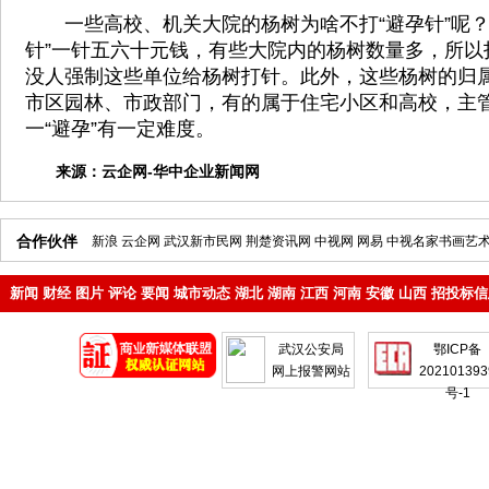
一些高校、机关大院的杨树为啥不打“避孕针”呢？
针”一针五六十元钱，有些大院内的杨树数量多，所以
没人强制这些单位给杨树打针。此外，这些杨树的归
市区园林、市政部门，有的属于住宅小区和高校，主
一“避孕”有一定难度。
来源：
云企网-华中企业新闻网
合作伙伴
新浪
云企网
武汉新市民网
荆楚资讯网
中视网
网易
中视名家书画艺
新闻
财经
图片
评论
要闻
城市动态
湖北
湖南
江西
河南
安徽
山西
招投标信
地产
企业
武汉公安局
鄂ICP备
网上报警网站
202101393
号-1