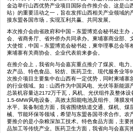
金边举行山西优势产业项目国际合作推介会。这是山
站）的重要活动之一，旨在发挥山西相关产业领域的
接东盟各国市场，实现互利共赢、共同发展。
本次推介会由省政府和中国－东盟博览会秘书处主办
会、省商务厅、省外侨办共同承办。柬埔寨商业部、
大使馆，中国－东盟博览会秘书处，柬华理事总会等
柬埔寨有关商协会、企业代表前来参会。
在推介会上，我省向与会嘉宾重点推介了煤炭、电力
农产品、特色食品、轻纺、医药卫生、现代服务业等
次推介项目主要集中在山西有一定优势，同时柬埔寨
的行业领域。如：山西作为中国风电、光伏等新能源
总装机容量达2172万千瓦，风机、光伏组件及整体
1.5-6MW风电设备、高效太阳能电池及组件、薄膜
水平。装备制造方面，我省围绕轨道交通、煤机、煤
械、节能环保等领域，希望与东盟各国寻求合作。农
要推介的是小杂粮深加工技术。特色食品方面，主要
品加工等传统产业。医药卫生方面，我省向与会嘉宾