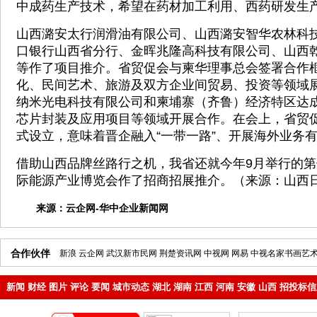
中成药生产技术，希望在药材加工利用、西药研发生
山西潞安太行润滑油有限公司、山西潞安智华农林科
口银行山西省分行、金晖兆隆高科技有限公司、山西
等作了项目推介。省贸促会与柬华理事总会签署合作
化、民间艺术、旅游及双方企业间贸易、投资等领域
纳米光电科技有限公司和柬埔寨（齐鲁）经济特区达
芯片封装及应用项目等领域开展合作。在会上，省贸
式设立，意味着晋企融入“一带一路”、开展海外业务
借助山西品牌丝路行之机，我省还就今年9月举行的
际能源产业博览会作了招商招展推介。（来源：山西日
来源：
云企网-华中企业新闻网
合作伙伴
新浪
云企网
武汉新市民网
荆楚资讯网
中视网
网易
中视名家书画艺
新闻
财经
图片
评论
要闻
城市动态
湖北
湖南
江西
河南
安徽
山西
招投标信
地产
企业