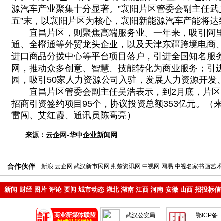
源汽车产业聚集十分显著。”襄阳片区管委会副主任武
五”末，以襄阳片区为核心，襄阳新能源汽车产能将达
宜昌片区，则聚焦高端服务业。一年来，吸引阿里
通、全橙通等外贸龙头企业，以及天津东疆跨境电商
进口商品分拨中心等平台项目落户，引进全国知名服
网，推动众多创意、智慧、技能转化为商业服务；引
园，吸引50家人力资源公司入驻，发展人力资源开发
宜昌片区管委会副主任吴浩表示，到2月底，片区新
招商引资签约项目95个，协议投资总额353亿元。（来
雷闯、艾红霞、通讯员陈高亮）
来源：
云企网-华中企业新闻网
合作伙伴
新浪
云企网
武汉新市民网
荆楚资讯网
中视网
网易
中视名家书画艺
新闻
财经
图片
评论
要闻
城市动态
湖北
湖南
江西
河南
安徽
山西
招投标信
地产
企业
武汉公安局
鄂ICP备