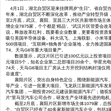
4月1日，湖北自贸区迎来挂牌周岁“生日”。省自贸
年来，湖北自贸区不断深化改革，推动产业转型升级
至2月底，武汉、襄阳、宜昌三大片区共新增市场主体10
增企业7875家，个个都是‘精品’。”武汉片区管委会
说，释放改革红利，既要看企业数量，更要看投资质
吸引美国半导体设备、科大讯飞、上海联影、小米等
500强项目、“互联网+独角兽”企业落地，全力推进
T4、天马G6等重大项目量产。
数据显示，武汉片区已引进100亿元以上投资项目4
元项目5个，知名企业第二总部项目20余个。华星光电
74天，天马G6项目主厂房从土方开挖到结构封顶仅用1
谷速度”。
襄阳片区，突出自身特色定位，围绕新能源汽车、
等产业，引进一批重大项目。飞龙跃江新能源汽车发
汽车集团，一期投资29亿元建设新能源汽车厂；骆驼
片”里马茨汽车公司合作，研发生产全球最先进的电机
截至2月底，襄阳片区新增市场主体1079家，总投
个。“自贸区已经有了40多家新能源汽车企业，包括3