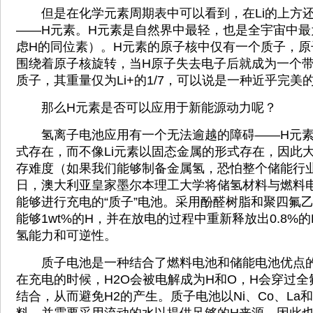
但是在化学元素周期表中可以看到，在Li的上方还
——H元素。H元素是自然界中最轻，也是全宇宙中最
虑H的同位素）。H元素的原子核中仅有一个质子，原
围绕着原子核旋转，当H原子失去电子后就成为一个
质子，其重量仅为Li+的1/7，可以说是一种近乎完
那么H元素是否可以应用于新能源动力呢？
氢离子电池应用有一个无法逾越的障碍——H元素
式存在，而不像Li元素以固态金属的形式存在，因此
存难度（如果我们能够制备金属氢，恐怕整个储能行
日，澳大利亚皇家墨尔本理工大学将储氢材料与燃料
能够进行充电的“质子”电池。采用酚醛树脂和聚四氟
能够1wt%的H，并在放电的过程中重新释放出0.8%
氢能力和可逆性。
质子电池是一种结合了燃料电池和储能电池优点的
在充电的时候，H2O会被电解成为H和O，H会穿过
结合，从而避免H2的产生。质子电池以Ni、Co、La