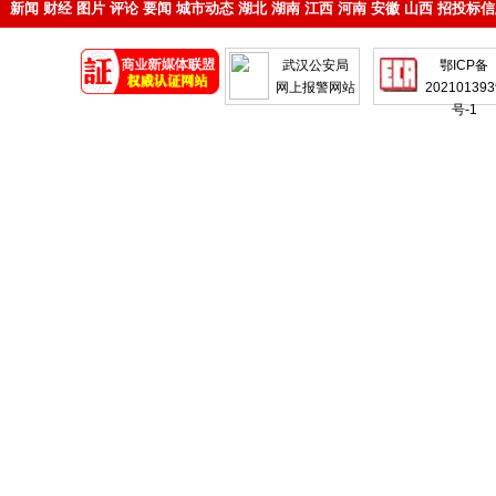
新闻
财经
图片
评论
要闻
城市动态
湖北
湖南
江西
河南
安徽
山西
招投标信
地产
企业
武汉公安局
鄂ICP备
网上报警网站
202101393
号-1