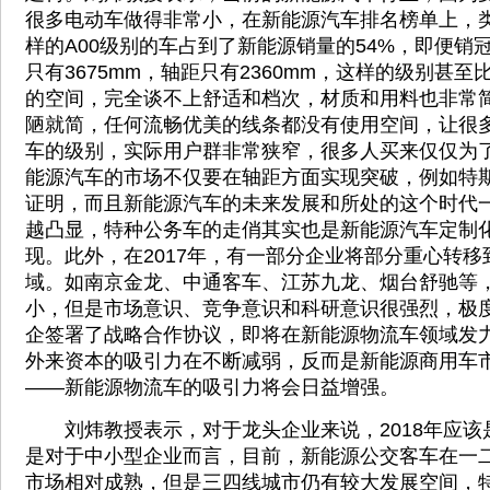
很多电动车做得非常小，在新能源汽车排名榜单上，类
样的A00级别的车占到了新能源销量的54%，即便销
只有3675mm，轴距只有2360mm，这样的级别甚
的空间，完全谈不上舒适和档次，材质和用料也非常
陋就简，任何流畅优美的线条都没有使用空间，让很
车的级别，实际用户群非常狭窄，很多人买来仅仅为
能源汽车的市场不仅要在轴距方面实现突破，例如特
证明，而且新能源汽车的未来发展和所处的这个时代
越凸显，特种公务车的走俏其实也是新能源汽车定制
现。此外，在2017年，有一部分企业将部分重心转
域。如南京金龙、中通客车、江苏九龙、烟台舒驰等
小，但是市场意识、竞争意识和科研意识很强烈，极
企签署了战略合作协议，即将在新能源物流车领域发
外来资本的吸引力在不断减弱，反而是新能源商用车
——新能源物流车的吸引力将会日益增强。
刘炜教授表示，对于龙头企业来说，2018年应该
是对于中小型企业而言，目前，新能源公交客车在一
市场相对成熟，但是三四线城市仍有较大发展空间，