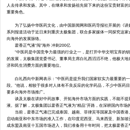
人去传承和发扬。其中，在继承和发扬祖先留下来的这份宝贵财富的
重要角色。
为了弘扬中华医药文化，由中国新闻网和医药导报社开展的《讲好
系列报道活动于近日来到重庆太极集团，联合多家媒体一同探究这家
向海外的发展脉络。
藿香正气液“闯”海外 冲刺200亿
“中医药是中国竞争力最强的行业之一，是打开中华文明宝库的钥
的发展，太极集团党委书记、董事局主席白礼西滔滔不绝，他极大地
济和民生消费方面的重要地位。
白礼西向中新网表示：“中医药是提升我们国家软实力最重要的一
段。”他说，相较于很多对人体有不良反应的化学药品，不少中医药
要多向海外市场推广。
谈及太极在讲好中药故事、开拓海外市场方面的实践，不能不提
液。据了解，太极集团以藿香正气液为“精品”开路，在深耕国内市场
当前，藿香正气液已完成泰国、越南、菲律宾等国家及中国香港
启动南亚和中东市场的准入工作，在印度尼西亚、马来西亚、新加坡已有
成东盟及南亚十五国市场进入，我们准备用十年时间，把太极藿香正气