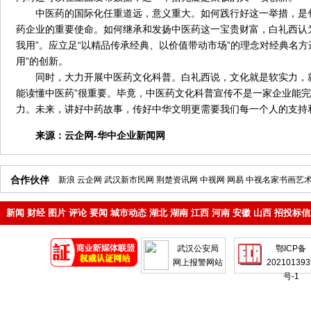
中医药的国际化任重道远，意义重大。如何践行好这一举措，是
药企业的重要使命。如何继承和发扬中医药这一宝贵财富，白礼西认
我用”。应立足“以精品传承经典、以价值带动市场”的理念对经典名方
用”的创新。
同时，大力开展中医药文化科普。白礼西说，文化就是软实力，就
能读懂中医药”很重要。毕竟，中医药文化科普宣传不是一家企业能
力。未来，讲好中药故事，传好中华文明更需要我们每一个人的支持
来源：
云企网-华中企业新闻网
合作伙伴
新浪
云企网
武汉新市民网
荆楚资讯网
中视网
网易
中视名家书画艺
新闻
财经
图片
评论
要闻
城市动态
湖北
湖南
江西
河南
安徽
山西
招投标信
地产
企业
武汉公安局
鄂ICP备
网上报警网站
202101393
号-1