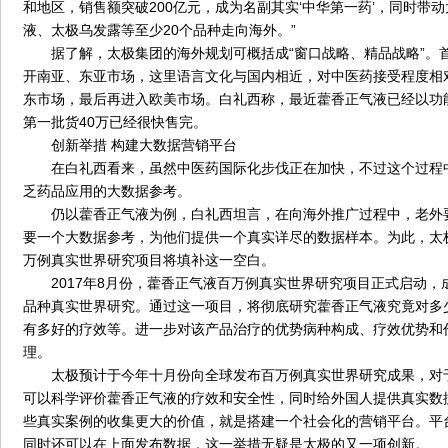
和地区，销售额突破200亿元，成为名副其实‘中华第一药’，同时带
液、太极乌发露等至少20个品种走向海外。”
据了解，太极集团的海外规划可概括成“窗口战略、精品战略”。首
开南亚、东亚市场，这里语言文化与国内相近，对中医药接受程度相
东市场，最后再进入欧美市场。白礼西称，最近藿香正气液已经以功
第一批货40万已经很快售完。
创新举措 构建大数据营销平台
在白礼西看来，虽然中医药国际化步伐正在加快，不过这个过程
乏药品应用的大数据参考。
仍以藿香正气液为例，白礼西坦言，在向海外推广过程中，老外
要一个大数据参考，为他们提供一个真实详尽的数据样本。为此，太
万例真实世界研究项目将填补这一空白。
2017年8月份，藿香正气液百万例真实世界研究项目正式启动，
品种真实世界研究。通过这一项目，将彻底研究藿香正气液究竟对多
有多好的疗效等。进一步对该产品治疗的优势病种构成、疗效优势和
理。
太极预计于今年十月份向全球发布百万例真实世界研究成果，对
可以科学评价藿香正气液的疗效和安全性，同时给外国人提供真实数
些真实案例的收集更大的价值，就是搭建一个社会化的营销平台。平
同时还可以在上面发布数据，这一举措无疑是太极的又一项创新。