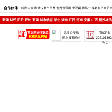
合作伙伴
新浪
云企网
武汉新市民网
荆楚资讯网
中视网
网易
中视名家书画艺
新闻
财经
图片
评论
要闻
城市动态
湖北
湖南
江西
河南
安徽
山西
招投标信
地产
企业
武汉公安局
鄂ICP备
网上报警网站
202101393
号-1