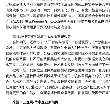
北德克萨斯大学和互联网教育智能技术及应用国家工程实验室联合主
研究院承办，中国移动、网龙、科大讯飞、腾讯、百度、新道科技等
潘云鹤、赵沁平，教育部科技司司长雷朝滋，中国教育学会会长钟秉
会（AECT）主席Kugene G. Kowch等中美教育科技界知名专家
慧校园等前沿话题展开深入研讨与交流合作。
教育部科技司雷朝滋司长发表主题报告
会议期间，还举办了“人工智能与教育”、“智慧校园”、“产教融合
论坛。北京邮电大学副教授、慧萌软件创始人刘会永先生应邀在智慧
数据治理体系》的报告，分析当前校园数据面临的绕不开的遗留系统
到的全集数据、打不开的数据黑箱四大痛点，并提出以数据为核心的
念定义、工作原理、功能架构、技术攻关及应用效果等方面进行了全
据悉，新一代数据治理体系是由慧萌软件提出并研发的一套具有
化产品，在智慧校园建设领域处于领先地位，该体系摒弃了传统的系
合、后分析共享的设计理念，帮助高校建立能看懂、会使用、可共享
信息化2.0时代，通过该产品的应用，必将进一步推动高校信息化水
拥有更强的自主能力，全面掌握校园全局数据，彻底摆脱受困于厂商
来源：
云企网-华中企业新闻网