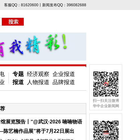
客服QQ：81620600丨新闻发布QQ：396082688
电
专题
经济观察
企业报道
业
报道
人物报道
品牌报道
扫一扫关注微博
华中企业新闻网
荐
馆展览预告丨“@武汉·2026 喃喃物语
—陈艺楠作品展”将于7月22日展出