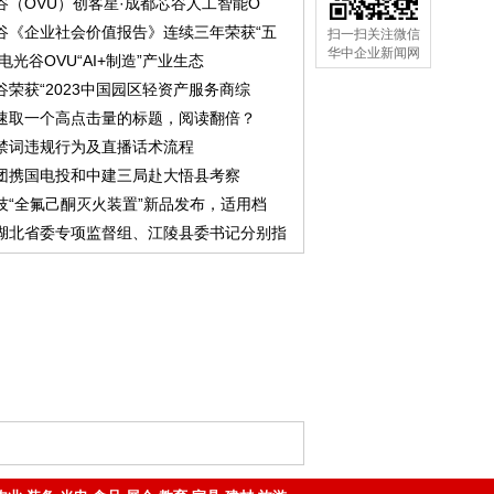
谷（OVU）创客星·成都芯谷人工智能O
谷《企业社会价值报告》连续三年荣获“五
扫一扫关注微信
华中企业新闻网
中电光谷OVU“AI+制造”产业生态
谷荣获“2023中国园区轻资产服务商综
速取一个高点击量的标题，阅读翻倍？
禁词违规行为及直播话术流程
团携国电投和中建三局赴大悟县考察
技“全氟己酮灭火装置”新品发布，适用档
湖北省委专项监督组、江陵县委书记分别指