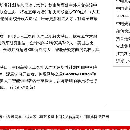
中电光
培养计划在京启动，培养计划由教育部中外人文交流中
中电光
合主办，将在五年内培训顶尖高校至少500位AI（人工
2026
这些老师返校开设AI课程，培养更多相关人才，打造全球最
中电光
如何快
，但顶尖人工智能人才出现较大缺口。据权威学术服
抖音违
动驾驶汽车研究报告，全球领军AI专家共742人，美国占比
安成集
来看，全球共有超过360所具有人工智能研究方向的高校，其
江荆科
近期，
口，中国高校人工智能人才国际培养计划将由中科院
ft，深度学习开创者、神经网络之父Geoffrey Hinton和
美人工智能领域著名专家授课，参与培训的学员将进行
成。（记者 孙奇茹）
网
中视网
网易
中视名家书画艺术网
中国文旅传媒网
中国融媒网
武汉网