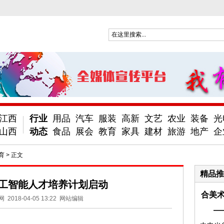
江西
行业
用品
汽车
服装
高新
文艺
农业
装备
光
山西
动态
食品
展会
教育
家具
建材
旅游
地产
企
育
> 正文
精品推
工智能人才培养计划启动
合美术
网
2018-04-05 13:22
网站编辑
—