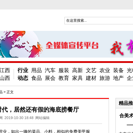
江西
行业
用品
汽车
服装
高新
文艺
农业
装备
光
山西
动态
食品
展会
教育
家具
建材
旅游
地产
企
品
> 正文
精品推
时代，居然还有假的海底捞餐厅
合美术
网
2019-10-30 18:48
网站编辑
—
时营业，如出一辙的菜品、小料，相似的免费美甲服