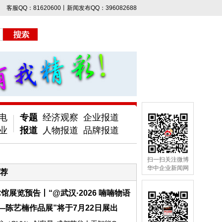
客服QQ：81620600丨新闻发布QQ：396082688
电
专题
经济观察
企业报道
业
报道
人物报道
品牌报道
扫一扫关注微博
华中企业新闻网
荐
馆展览预告丨“@武汉·2026 喃喃物语
—陈艺楠作品展”将于7月22日展出