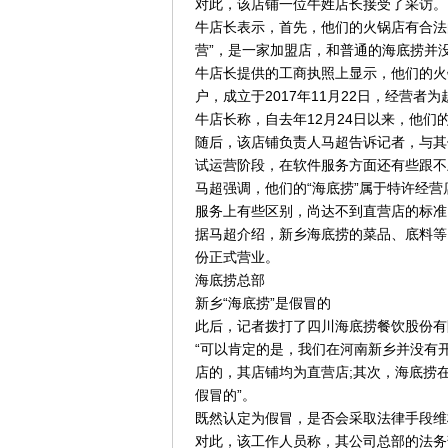
对此，该店铺一位牛姓店长接受了采访。
牛店长表示，首先，他们的火锅店有合法
营”，是一家加盟店，和普通的海底捞并
牛店长提供的工商执照上显示，他们的火
户，成立于2017年11月22日，经营者为
牛店长称，自去年12月24日以来，他
随后，该店铺负责人马超告诉记者，与其
试运营阶段，在软件服务方面还有些跟不
马超强调，他们的“海底捞”属于特许经
服务上有些区别，尚达不到直营店的标准
据马超介绍，新乡海底捞的菜品、底料等
份正式营业。
海底捞总部
新乡“海底捞”是假冒的
此后，记者拨打了四川海底捞餐饮股份有
“可以肯定的是，我们在河南新乡并没有
店的，其店铺均为直营店;其次，海底捞
假冒的”。
既然认定为假冒，是否会采取法律手段维
对此，该工作人员称，其公司总部的法务