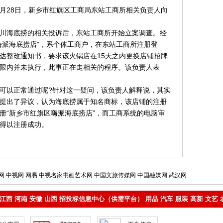
”3月28日，新乡市红旗区工商局东站工商所相关负责人向
川海底捞的相关投诉后，东站工商所开始立案调查。经
嗨派海底捞店”，系个体工商户，在东站工商所注册登
达整改通知书，要求该火锅店在15天之内更换店铺招牌
限内并未执行，此事正在走相关的程序。该负责人表
可以正常通过呢?针对这一疑问，该负责人解释说，其实
提出了异议，认为海底捞属于知名商标，该店铺的注册
册“新乡市红旗区嗨派海底捞店”，而工商系统的电脑审
得以注册成功。
网
中视网
网易
中视名家书画艺术网
中国文旅传媒网
中国融媒网
武汉网
江西
河南
安徽
山西
招投标信息中心（供需平台）
用品
汽车
服装
高新
文艺