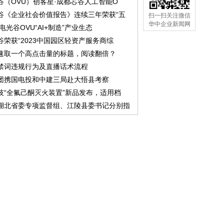
谷（OVU）创客星·成都芯谷人工智能O
谷《企业社会价值报告》连续三年荣获“五
扫一扫关注微信
华中企业新闻网
中电光谷OVU“AI+制造”产业生态
谷荣获“2023中国园区轻资产服务商综
速取一个高点击量的标题，阅读翻倍？
禁词违规行为及直播话术流程
团携国电投和中建三局赴大悟县考察
技“全氟己酮灭火装置”新品发布，适用档
湖北省委专项监督组、江陵县委书记分别指