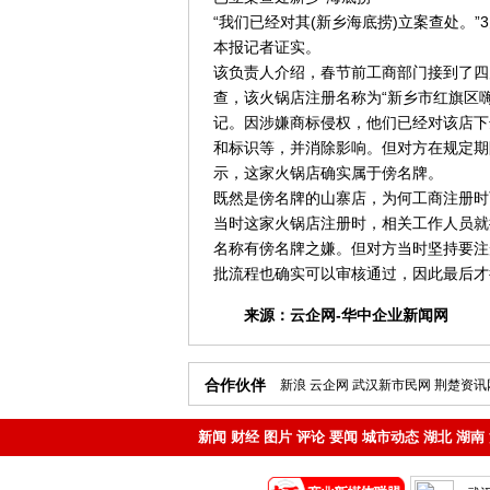
“我们已经对其(新乡海底捞)立案查处。
本报记者证实。
该负责人介绍，春节前工商部门接到了四
查，该火锅店注册名称为“新乡市红旗区
记。因涉嫌商标侵权，他们已经对该店下
和标识等，并消除影响。但对方在规定期
示，这家火锅店确实属于傍名牌。
既然是傍名牌的山寨店，为何工商注册时
当时这家火锅店注册时，相关工作人员就
名称有傍名牌之嫌。但对方当时坚持要注
批流程也确实可以审核通过，因此最后才
来源：
云企网-华中企业新闻网
合作伙伴
新浪
云企网
武汉新市民网
荆楚资讯
新闻
财经
图片
评论
要闻
城市动态
湖北
湖南
地产
企业