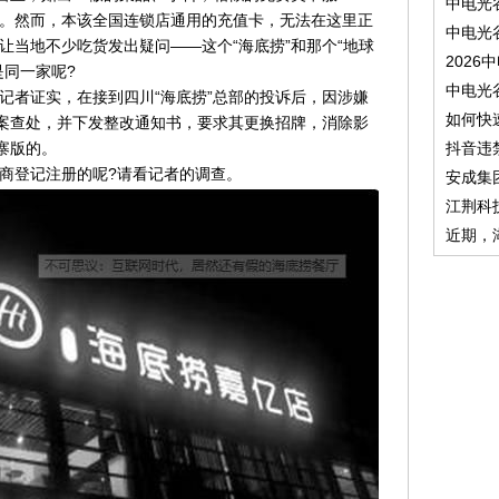
中电光
。然而，本该全国连锁店通用的充值卡，无法在这里正
中电光
让当地不少吃货发出疑问——这个“海底捞”和那个“地球
2026
是同一家呢?
中电光
记者证实，在接到四川“海底捞”总部的投诉后，因涉嫌
如何快
立案查处，并下发整改通知书，要求其更换招牌，消除影
寨版的。
抖音违
商登记注册的呢?请看记者的调查。
安成集
江荆科
近期，