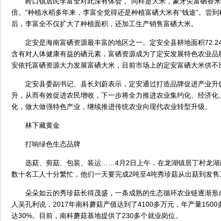
岭口镇居民李富全对此深有体会，“同样是大米，象牙尖富硒香米1
倍。”种植水稻多年来，李富全觉得还是种植富硒大米有“钱途”。尝
后，李富全不仅扩大了种植面积，还加工生产销售富硒大米。
定安是海南富硒资源最丰富的地区之一。定安全县耕地面积72.24
含有对人体健康有益的硒元素，富硒资源成为了定安发展特色农业品
安依托富硒资源大力发展富硒大米，目前市场上的定安富硒大米供不
定安县委副书记、县长刘蔚表示，定安通过打造品牌促进产业升
升，从而有效促进农民增收，下一步将全力推进农业集约化、经济化
化，做大做强特色产业，继续推进传统农业向现代农业转型升级。
林下藏黄金
打响绿色生态品牌
选菇、剪菇、包装、装运……4月2日上午，在龙湖镇居丁村龙湖
数十名工人十分繁忙，他们一天要完成2吨至4吨秀珍菇从出菇到发售
朵朵如云的秀珍菇长得茂盛，一条成熟的生态循环农业链逐渐形
人吴孔利说，2017年南科蘑菇产值达到了4100多万元，年产量150
达30%。目前，南科蘑菇基地提供了230多个就业岗位。