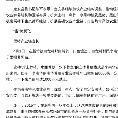
定安县委书记陈军表示，定安将继续加快产业结构调整，推动经
农业种养结构和区域布局，扩大山柚、麻竹、水果种植及黑猪、黑山
极发展林下生态循环经济，扩展富硒农业产业链，打造热带高效农业
“畜”势腾飞
黑猪产业链变长
4月1日，在新竹镇白墩村那白岭的一口鱼塘边，白墩村村民李南
子里喂养黑猪。
这种“岸上养猪、水面养鹅、水下养鱼”的立体养殖模式是李南华在2
起来的。如今，李南华的南华养殖专业合作社年出栏黑猪8000头、定安
吨，一年下来产值可达1000万元以上。
作为海南特色农业品牌，优质、生态、安全的定安黑猪，如何迈
安县委、县政府视为一项重要课题。为此，陈军带队前往广州、深圳
终于，2015年，在深圳的一场年会上，沃尔玛超市销售的6种黑
成熟食，由全国400多家沃尔玛超市的店长逐一品尝并打分，参与测
得最高分，随后成功进入沃尔玛等超市的163个专柜销售，其中定安黑