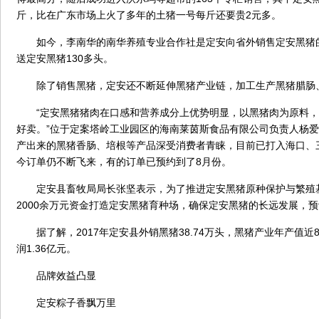
斤，比在广东市场上火了多年的土猪一号每斤还要贵2元多。
如今，李南华的南华养殖专业合作社是定安向省外销售定安黑猪
送定安黑猪130多头。
除了销售黑猪，定安还不断延伸黑猪产业链，加工生产黑猪腊肠
“定安黑猪猪肉在口感和营养成分上优势明显，以黑猪肉为原料，
好卖。”位于定案塔岭工业园区的海南莱茵斯食品有限公司负责人杨
产出来的黑猪香肠、培根等产品深受消费者青睐，目前已打入海口、
今订单仍不断飞来，有的订单已预约到了8月份。
定安县畜牧局局长张坚表示，为了推进定安黑猪原种保护与繁殖
2000余万元资金打造定安黑猪育种场，确保定安黑猪的长远发展，
据了解，2017年定安县外销黑猪38.74万头，黑猪产业年产值近
润1.36亿元。
品牌效益凸显
定安粽子香飘万里