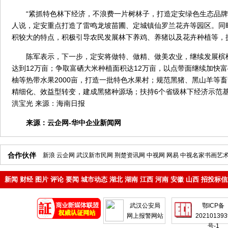
“紧抓特色林下经济，不浪费一片树林子，打造定安绿色生态品牌
人说，定安重点打造了雷鸣龙坡苗圃、定城镇仙罗兰花卉等园区。同
积较大的特点，积极引导农民发展林下养鸡、养猪以及花卉种植等，
陈军表示，下一步，定安将做特、做精、做美农业，继续发展槟
达到12万亩；争取富硒大米种植面积达12万亩，以点带面继续加快
柚等热带水果2000亩，打造一批特色水果村；规范黑猪、黑山羊等
精细化、效益型转变，建成黑猪种源场；扶持6个省级林下经济示范
洪宝光 来源：海南日报
来源：
云企网-华中企业新闻网
合作伙伴
新浪
云企网
武汉新市民网
荆楚资讯网
中视网
网易
中视名家书画艺
新闻
财经
图片
评论
要闻
城市动态
湖北
湖南
江西
河南
安徽
山西
招投标信
地产
企业
武汉公安局
鄂ICP备
网上报警网站
202101393
号-1