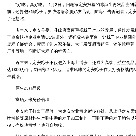
“好吃，真好吃。”4月2日，回老家定安扫墓的陈海生再次品尝到
前，还打包5箱粽子，要快递给亲朋好友品尝。陈海生告诉记者，定
了还想吃。
多年来，定安县委、县政府高度重视粽子产业的发展，通过发展
了资金扶持企业申请QS认证外，还积极搭建平台，让粽子企业组团
场粽子展销会，帮粽子进入家乐福、大润发等超市销售，还依托电商
广州等地，不断扩大粽子的销售面。
近年来，定安粽子不仅进入上海世博会，还成为高铁、航空食品。2
达1800万个，销售额2.7亿元。追求风味的定安粽子在大打价格战
年看涨。
原生态好品质
富硒大米身价倍增
定安粽子打出了品牌，为定安农业带来诸多好处。从上游定安黑
叶种植等原材料生产到中游的粽子加工制作，再到下游的粽子销售以
模，有效地带动当地群众增收。