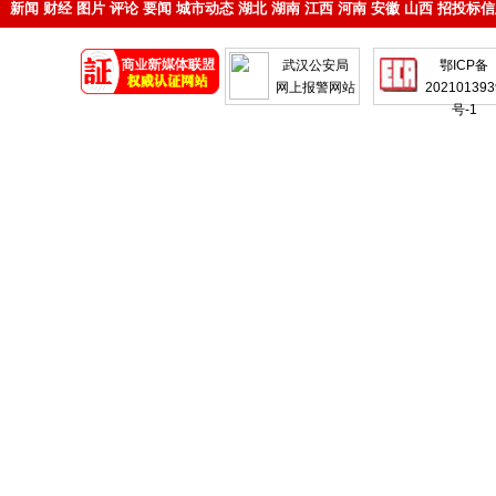
新闻
财经
图片
评论
要闻
城市动态
湖北
湖南
江西
河南
安徽
山西
招投标信
地产
企业
武汉公安局
鄂ICP备
网上报警网站
202101393
号-1