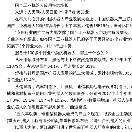
国产工业机器人应用持续增长
来源：人民网-人民日报 本报记者 蒋云龙
在不久前召开的中国机器人产业发展大会上，中国机器人产业联盟发
国产工业机器人销量继续增长，上半年累计销售18519台，按可比口径
“应用行业的扩展有力地支撑了国产工业机器人市场的持续增长。
长曲道奎介绍说，如今国产工业机器人已服务于国民经济37个行业大
拓展了3个行业大类，11个行业中类。
服务于100多个行业中类的机器人，都是干什么的？
从应用领域分布看，搬运与上下料依然是首要领域。2017年上半
11879台，占总销量的64.1%，同比增长24.33%。
焊接与钎焊是国产机器人应用的第二大领域，累计实现销售3033
售总量的16.4%。
从销量看，汽车制造业、计算机、通信和其他电子设备制造业、
械和器材制造业使用工业机器人的数量最多，分别占2017年上半年
17.3%、15.1%、13.4%和10.2%。“随着行业数量的增加，机器
业机器人的使用覆盖率越来越高。”曲道奎说。
“五六年以前，谁相信机器人会成为产业？现在，很多企业主动找
(重庆)机器人工程有限公司副董事长廖旭东说，“能生产机器人的企业
以重庆为例，两江新区引进了世界前五机器人厂商中的4家，初步