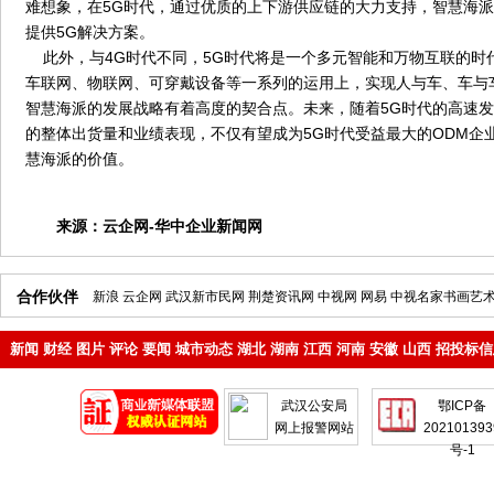
难想象，在5G时代，通过优质的上下游供应链的大力支持，智慧海
提供5G解决方案。
此外，与4G时代不同，5G时代将是一个多元智能和万物互联的时
车联网、物联网、可穿戴设备等一系列的运用上，实现人与车、车与
智慧海派的发展战略有着高度的契合点。未来，随着5G时代的高速
的整体出货量和业绩表现，不仅有望成为5G时代受益最大的ODM企
慧海派的价值。
来源：
云企网-华中企业新闻网
合作伙伴
新浪
云企网
武汉新市民网
荆楚资讯网
中视网
网易
中视名家书画艺
新闻
财经
图片
评论
要闻
城市动态
湖北
湖南
江西
河南
安徽
山西
招投标信
地产
企业
武汉公安局
鄂ICP备
网上报警网站
202101393
号-1