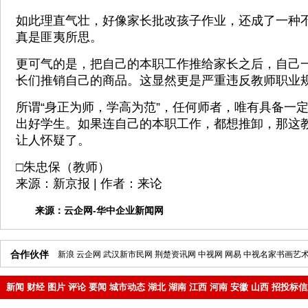
如此理直气壮，好像家长批改孩子作业，还成了一种不
真是匪夷所思。
更可气的是，把自己的本职工作推给家长之后，自己
长们推销自己的商品。这显然更是严重违反教师职业
所谓“身正为师，学高为范”，任何师者，唯有具备一
出好学生。如果连自己的本职工作，都想推卸，那这
让人怀疑了。
□朱忠保（教师）
来源：新京报 | 作者：来论
来源：
云企网-华中企业新闻网
合作伙伴
新浪
云企网
武汉新市民网
荆楚资讯网
中视网
网易
中视名家书画艺
新闻
财经
图片
评论
要闻
城市动态
湖北
湖南
江西
河南
安徽
山西
招投标信