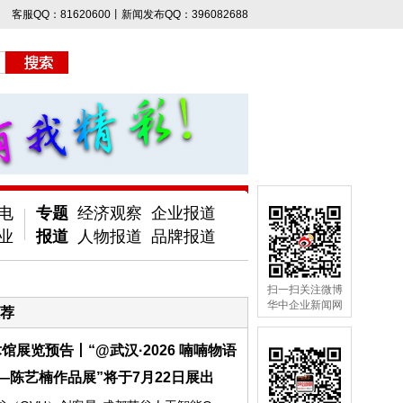
客服QQ：81620600丨新闻发布QQ：396082688
电
专题
经济观察
企业报道
业
报道
人物报道
品牌报道
扫一扫关注微博
华中企业新闻网
荐
馆展览预告丨“@武汉·2026 喃喃物语
—陈艺楠作品展”将于7月22日展出