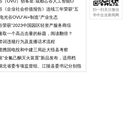
谷（OVU）创客星·成都芯谷人工智能O
谷《企业社会价值报告》连续三年荣获“五
扫一扫关注微信
华中企业新闻网
中电光谷OVU“AI+制造”产业生态
谷荣获“2023中国园区轻资产服务商综
速取一个高点击量的标题，阅读翻倍？
禁词违规行为及直播话术流程
团携国电投和中建三局赴大悟县考察
技“全氟己酮灭火装置”新品发布，适用档
湖北省委专项监督组、江陵县委书记分别指