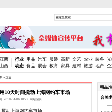
江西
行业
用品
汽车
服装
高新
文艺
农业
装备
光
山西
动态
食品
展会
教育
家具
建材
旅游
地产
企
车
> 正文
精品推
用10天时间搅动上海网约车市场
合美术
网
2018-04-06 18:22
网站编辑
—
间搅动上海网约车市场