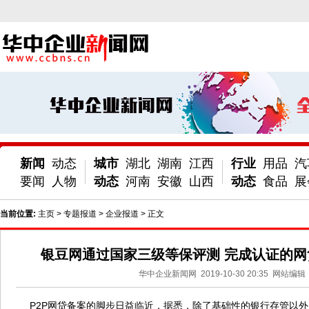
新闻
动态
城市
湖北
湖南
江西
行业
用品
汽
要闻
人物
动态
河南
安徽
山西
动态
食品
展
当前位置:
主页
>
专题报道
>
企业报道
> 正文
银豆网通过国家三级等保评测 完成认证的网
华中企业新闻网
2019-10-30 20:35
网站编辑
P2P网贷备案的脚步日益临近，据悉，除了基础性的银行存管以外