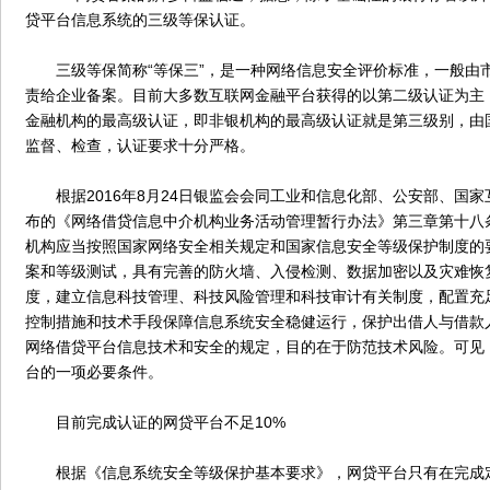
贷平台信息系统的三级等保认证。
三级等保简称“等保三”，是一种网络信息安全评价标准，一般由
责给企业备案。目前大多数互联网金融平台获得的以第二级认证为主
金融机构的最高级认证，即非银机构的最高级认证就是第三级别，由
监督、检查，认证要求十分严格。
根据2016年8月24日银监会会同工业和信息化部、公安部、国家
布的《网络借贷信息中介机构业务活动管理暂行办法》第三章第十八
机构应当按照国家网络安全相关规定和国家信息安全等级保护制度的
案和等级测试，具有完善的防火墙、入侵检测、数据加密以及灾难恢
度，建立信息科技管理、科技风险管理和科技审计有关制度，配置充
控制措施和技术手段保障信息系统安全稳健运行，保护出借人与借款人
网络借贷平台信息技术和安全的规定，目的在于防范技术风险。可见
台的一项必要条件。
目前完成认证的网贷平台不足10%
根据《信息系统安全等级保护基本要求》，网贷平台只有在完成