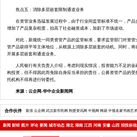
焦点五：消除多层嵌套限制通道业务
在资管业务迅猛发展过程中，由于行业间监管标准不统一，产品
增加了产品复杂程度，抬高了社会融资成本，加剧了市场波动。
对此，新规统一同类资管产品的监管标准，要求监管部门对资管
管产品获得平等主体地位，从根源上消除多层嵌套的动机。同时，将
开展多层嵌套和通道业务。
人民银行有关负责人介绍，考虑到现实情况，投资能力不足的金
构投资，但不得因此而免除自身应当承担的责任，公募资管产品的受
托机构不得再进行转委托。
来源：
云企网-华中企业新闻网
合作伙伴
新浪
云企网
武汉新市民网
荆楚资讯网
中视网
网易
中视名家书画艺
新闻
财经
图片
评论
要闻
城市动态
湖北
湖南
江西
河南
安徽
山西
招投标信
地产
企业