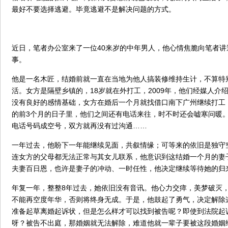
最好不要选择逃避。毕竟逃避不是解决问题的方式。
近日，笔者办公室来了一位40来岁的中年男人，他心情焦脆向笔者
事。
他是一名木匠，结婚前就一直在当地为他人搞装修维持生计，不算特
活。女方是隔壁乡镇的，18岁就在外打工，2009年，他们经媒人介
没有良好的感情基础，女方在婚后一个月就找借口南下广州继续打工
的前3个月的日子里，他们之间还有电话来往，时不时还会嘘寒问暖
电话号码成空号，双方就再没有过沟通……
一年过去，他盼下一年能继续见面，共叙情缘；可等来的依旧是独守
连女方的父母都无法正常与其女儿联系，他意识到这结婚一个月的妻
夫妻百日恩，也许是妻子的冲动、一时任性，他决定继续等待她的归
年复一年，整整8年过去，她依旧没有音讯。他心力交瘁，美梦破灭
不能再空度年华，否则将终身无成。于是，他鼓起了勇气，决定解除
准备起草离婚起诉状，但是怎么样才可以找到被告呢？即使到法院起
呀？被告不出庭，那婚姻就无法解除，难道他就一辈子要被这段婚姻