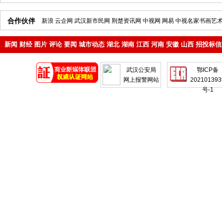
合作伙伴
新浪
云企网
武汉新市民网
荆楚资讯网
中视网
网易
中视名家书画艺
新闻
财经
图片
评论
要闻
城市动态
湖北
湖南
江西
河南
安徽
山西
招投标信
地产
企业
武汉公安局
鄂ICP备
网上报警网站
202101393
号-1