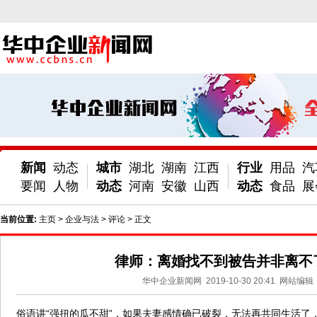
新闻
动态
城市
湖北
湖南
江西
行业
用品
汽
要闻
人物
动态
河南
安徽
山西
动态
食品
展
当前位置:
主页
>
企业与法
>
评论
> 正文
律师：离婚找不到被告并非离不
华中企业新闻网
2019-10-30 20:41
网站编辑
俗语讲“强扭的瓜不甜”，如果夫妻感情确已破裂，无法再共同生活了