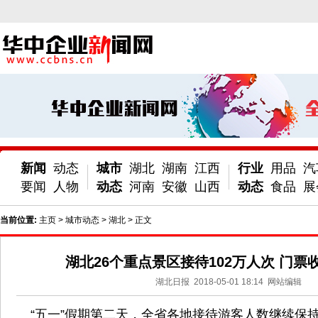
新闻
动态
城市
湖北
湖南
江西
行业
用品
汽
要闻
人物
动态
河南
安徽
山西
动态
食品
展
当前位置:
主页
>
城市动态
>
湖北
> 正文
湖北26个重点景区接待102万人次 门票收
湖北日报
2018-05-01 18:14
网站编辑
“五一”假期第二天，全省各地接待游客人数继续保