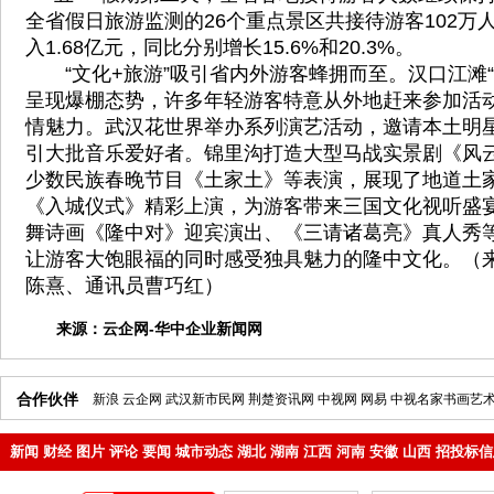
全省假日旅游监测的26个重点景区共接待游客102万
入1.68亿元，同比分别增长15.6%和20.3%。
“文化+旅游”吸引省内外游客蜂拥而至。汉口江滩“
呈现爆棚态势，许多年轻游客特意从外地赶来参加活
情魅力。武汉花世界举办系列演艺活动，邀请本土明星
引大批音乐爱好者。锦里沟打造大型马战实景剧《风
少数民族春晚节目《土家土》等表演，展现了地道土
《入城仪式》精彩上演，为游客带来三国文化视听盛
舞诗画《隆中对》迎宾演出、《三请诸葛亮》真人秀
让游客大饱眼福的同时感受独具魅力的隆中文化。（来
陈熹、通讯员曹巧红）
来源：
云企网-华中企业新闻网
合作伙伴
新浪
云企网
武汉新市民网
荆楚资讯网
中视网
网易
中视名家书画艺
新闻
财经
图片
评论
要闻
城市动态
湖北
湖南
江西
河南
安徽
山西
招投标信
地产
企业