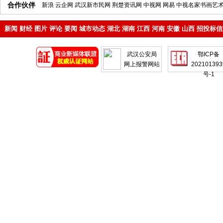
合作伙伴
新浪
云企网
武汉新市民网
荆楚资讯网
中视网
网易
中视名家书画艺
新闻
财经
图片
评论
要闻
城市动态
湖北
湖南
江西
河南
安徽
山西
招投标信
地产
企业
武汉公安局
鄂ICP备
网上报警网站
202101393
号-1