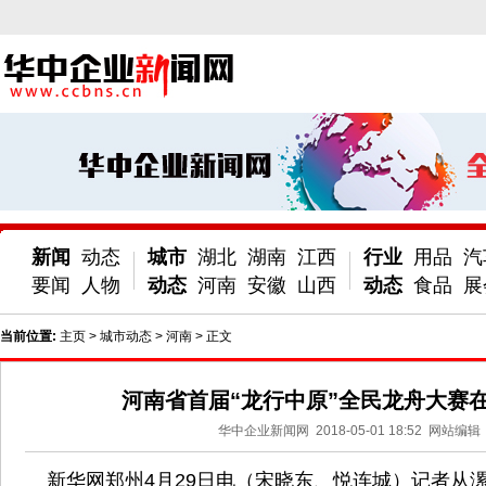
新闻
动态
城市
湖北
湖南
江西
行业
用品
汽
要闻
人物
动态
河南
安徽
山西
动态
食品
展
当前位置:
主页
>
城市动态
>
河南
> 正文
河南省首届“龙行中原”全民龙舟大赛
华中企业新闻网
2018-05-01 18:52
网站编辑
新华网郑州4月29日电（宋晓东、悦连城）记者从