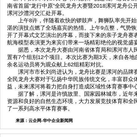
南省首届“龙行中原”全民龙舟大赛暨2018漯河龙舟公
漯河沙澧河交汇处开幕。
上午8许，伴随着欢快的锣鼓声，舞狮队率先开始
湛的演技点燃了全场嘉宾的热情。上午9点整，气势
开了开幕式文艺演出的序幕，而接下来的亲子龙舟赛
航海模型表演更为来宾们带来一场精彩绝伦的视觉盛
据悉，本次龙舟大赛由河南省体育局和漯河市人民
置有7个组别12个项目。本次比赛为期3天，来自各地的
余名运动员将为观众献上62组精彩对抗。
漯河市市长刘尚进认为，龙舟比赛是漯河的品牌赛
全民龙舟大赛对于弘扬中华民族传统文化，丰富群众
益，未来漯河将着力把自身打造成区域性体育赛事中
据了解，漯河是许慎故里、国家园林城市，近年来
资源和良好的自然生态环境，大力发展竞技体育和全
了一系列高水平体育赛事。
来源：
云企网-华中企业新闻网