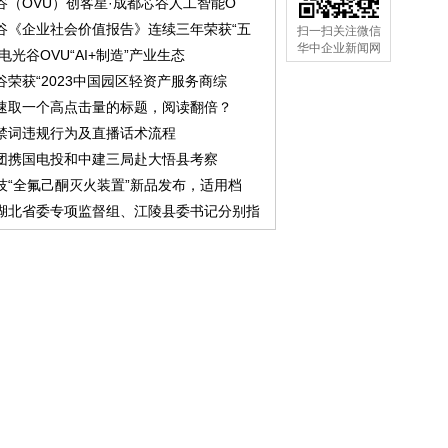
谷（OVU）创客星·成都芯谷人工智能O
谷《企业社会价值报告》连续三年荣获“五
扫一扫关注微信
华中企业新闻网
中电光谷OVU“AI+制造”产业生态
谷荣获“2023中国园区轻资产服务商综
速取一个高点击量的标题，阅读翻倍？
禁词违规行为及直播话术流程
团携国电投和中建三局赴大悟县考察
技“全氟己酮灭火装置”新品发布，适用档
湖北省委专项监督组、江陵县委书记分别指