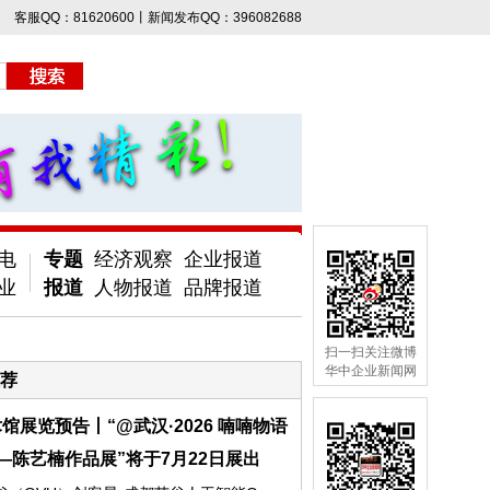
客服QQ：81620600丨新闻发布QQ：396082688
电
专题
经济观察
企业报道
业
报道
人物报道
品牌报道
扫一扫关注微博
华中企业新闻网
荐
馆展览预告丨“@武汉·2026 喃喃物语
—陈艺楠作品展”将于7月22日展出