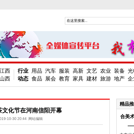
江西
行业
用品
汽车
服装
高新
文艺
农业
装备
光
山西
动态
食品
展会
教育
家具
建材
旅游
地产
企
精品推
茶文化节在河南信阳开幕
合美术
019-10-30 20:44
网站编辑
—