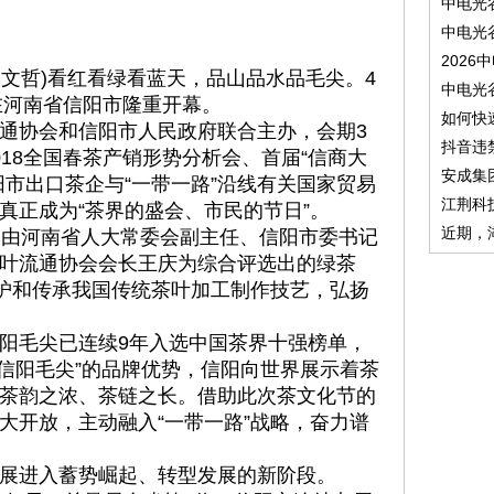
中电光
中电光
2026
李文哲)看红看绿看蓝天，品山品水品毛尖。4
中电光
在河南省信阳市隆重开幕。
如何快
协会和信阳市人民政府联合主办，会期3
抖音违
18全国春茶产销形势分析会、首届“信商大
安成集
阳市出口茶企与“一带一路”沿线有关国家贸易
江荆科
真正成为“茶界的盛会、市民的节日”。
近期，
由河南省人大常委会副主任、信阳市委书记
叶流通协会会长王庆为综合评选出的绿茶
保护和传承我国传统茶叶加工制作技艺，弘扬
毛尖已连续9年入选中国茶界十强榜单，
助“信阳毛尖”的品牌优势，信阳向世界展示着茶
茶韵之浓、茶链之长。借助此次茶文化节的
大开放，主动融入“一带一路”战略，奋力谱
进入蓄势崛起、转型发展的新阶段。