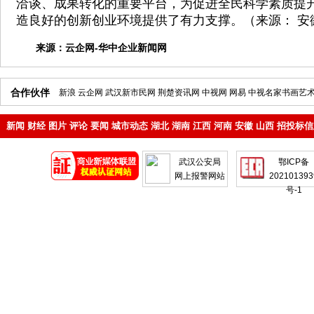
洽谈、成果转化的重要平台，为促进全民科学素质提
造良好的创新创业环境提供了有力支撑。（来源： 安
来源：
云企网-华中企业新闻网
合作伙伴
新浪
云企网
武汉新市民网
荆楚资讯网
中视网
网易
中视名家书画艺
新闻
财经
图片
评论
要闻
城市动态
湖北
湖南
江西
河南
安徽
山西
招投标信
地产
企业
武汉公安局
鄂ICP备
网上报警网站
202101393
号-1