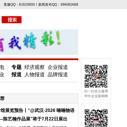
客服QQ：81620600丨新闻发布QQ：396082688
电
专题
经济观察
企业报道
业
报道
人物报道
品牌报道
扫一扫关注微博
华中企业新闻网
荐
馆展览预告丨“@武汉·2026 喃喃物语
—陈艺楠作品展”将于7月22日展出