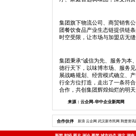
集团旗下物流公司、商贸销售公司
团餐饮食品产业生态链提供链条
时空受限，让市场与加盟店无缝
集团秉承“诚信为先、服务为本
德行天下，以味博市场、服务见
展战略规划、经营模式确立、产
行全方位打造，走出了一条符合
合作，共创集团辉煌灿烂的明天。
来源：
云企网-华中企业新闻网
合作伙伴
新浪
云企网
武汉新市民网
荆楚资讯
新闻
财经
图片
评论
要闻
城市动态
湖北
湖南