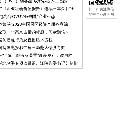
谷（OVU）创客星·成都芯谷人工智能O
谷《企业社会价值报告》连续三年荣获“五
扫一扫关注微信
华中企业新闻网
中电光谷OVU“AI+制造”产业生态
谷荣获“2023中国园区轻资产服务商综
速取一个高点击量的标题，阅读翻倍？
禁词违规行为及直播话术流程
团携国电投和中建三局赴大悟县考察
技“全氟己酮灭火装置”新品发布，适用档
湖北省委专项监督组、江陵县委书记分别指