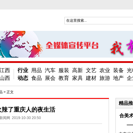
江西
行业
用品
汽车
服装
高新
文艺
农业
装备
光
山西
动态
食品
展会
教育
家具
建材
旅游
地产
企
品
> 正文
精品推
火辣了重庆人的夜生活
合美术
新闻网
2019-10-30 20:50
—