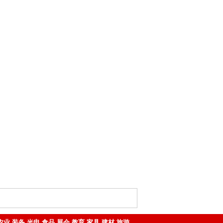
农业
装备
光电
食品
展会
教育
家具
建材
旅游