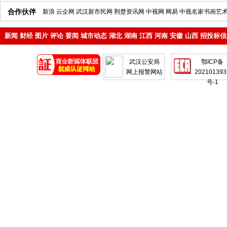
合作伙伴
新浪
云企网
武汉新市民网
荆楚资讯网
中视网
网易
中视名家书画艺
新闻
财经
图片
评论
要闻
城市动态
湖北
湖南
江西
河南
安徽
山西
招投标信
地产
企业
武汉公安局
鄂ICP备
网上报警网站
202101393
号-1