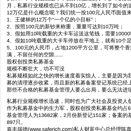
月，私募行业规模也已从不到10亿，增长到了如今的近
12万亿是什么概念呢？我们统一按100元人民币面值
1、王健林的12万个“一个亿的小目标”；
2、按照100元的新钞来称重，重量可达到10万吨；
3、假如用10吨载重的大卡车运送这笔钱，需要1000
4、假如10吨载重的大卡车停放在平地上，就有10个
5、100元的人民币，占地1200平方公里，可将整个
满，不留任何的空隙......
股权创投类私募基金
规模不断壮大，功不可没
私募规模如此之快的增长速度着实惊人，主要是因为
募的清理逐步收紧，而且新的私募备案登记系统已经
那些不合格的私募基金管理人要么出局，要么无法进
私募行业规模增长迅速，同时也为广大社会及投资人
作为私募基金中的生力军，股权创投类私募基金约占6
基金管理人为13682家，2月份新登记151家；备案的基
897只。
嘉丰瑞德(www.saferich.com)私人财富中心总经