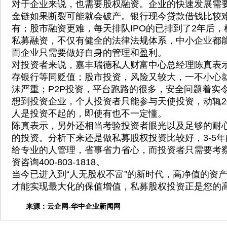
对于企业来说，也需要股权融资。企业的快速发展需
金链如果断裂可能就会破产。银行现今贷款借钱比较
有；股市融资更难，每天排队IPO的已排到了2年后
私募融资，不仅有健全的法律法规体系，中小企业都
而企业只需要做好自身的管理和盈利。
对投资者来说，嘉丰瑞德私人财富中心总经理陈真表
存银行等同贬值；股市投资，风险又较大，一不小心
沫严重；P2P投资，平台跑路的很多，安全问题着实
想到投资企业，个人投资者只能参与天使投资，动辄2
人是投资不起的，即使有也不一定懂。
陈真表示，另外还相当考验投资者眼光以及足够的耐
的投资。分析下来还是做私募股权投资比较好，3-5
给专业的人管理，省事省力省心，而投资者只需要考
资咨询400-803-1818。
当今已进入到“人无股权不富”的新时代，高净值的资
才能实现最大化的保值增值，私募股权投资正是您的
来源：
云企网-华中企业新闻网