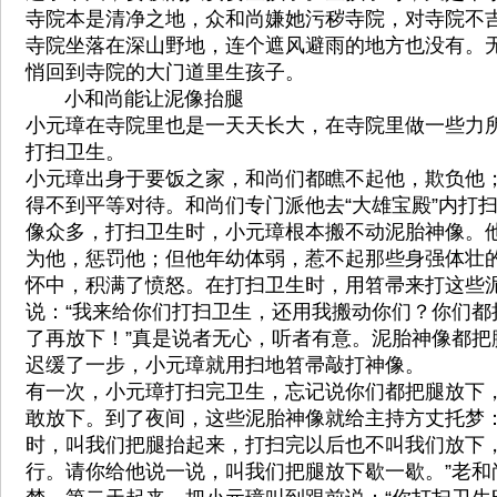
寺院本是清净之地，众和尚嫌她污秽寺院，对寺院不
寺院坐落在深山野地，连个遮风避雨的地方也没有。
悄回到寺院的大门道里生孩子。
小和尚能让泥像抬腿
小元璋在寺院里也是一天天长大，在寺院里做一些力
打扫卫生。
小元璋出身于要饭之家，和尚们都瞧不起他，欺负他
得不到平等对待。和尚们专门派他去“大雄宝殿”内打
像众多，打扫卫生时，小元璋根本搬不动泥胎神像。
为他，惩罚他；但他年幼体弱，惹不起那些身强体壮
怀中，积满了愤怒。在打扫卫生时，用笤帚来打这些
说：“我来给你们打扫卫生，还用我搬动你们？你们都
了再放下！”真是说者无心，听者有意。泥胎神像都把
迟缓了一步，小元璋就用扫地笤帚敲打神像。
有一次，小元璋打扫完卫生，忘记说你们都把腿放下
敢放下。到了夜间，这些泥胎神像就给主持方丈托梦：
时，叫我们把腿抬起来，打扫完以后也不叫我们放下
行。请你给他说一说，叫我们把腿放下歇一歇。”老和