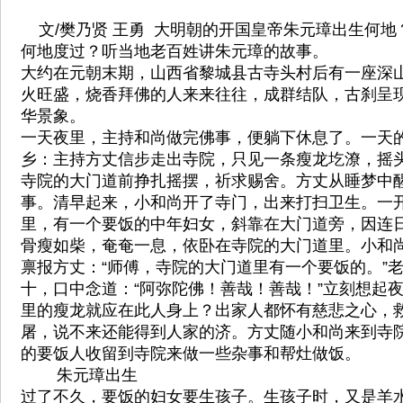
文/樊乃贤 王勇 大明朝的开国皇帝朱元璋出生何地
何地度过？听当地老百姓讲朱元璋的故事。
大约在元朝末期，山西省黎城县古寺头村后有一座深
火旺盛，烧香拜佛的人来来往往，成群结队，古刹呈
华景象。
一天夜里，主持和尚做完佛事，便躺下休息了。一天
乡：主持方丈信步走出寺院，只见一条瘦龙圪潦，摇
寺院的大门道前挣扎摇摆，祈求赐舍。方丈从睡梦中
事。清早起来，小和尚开了寺门，出来打扫卫生。一
里，有一个要饭的中年妇女，斜靠在大门道旁，因连
骨瘦如柴，奄奄一息，依卧在寺院的大门道里。小和
禀报方丈：“师傅，寺院的大门道里有一个要饭的。”
十，口中念道：“阿弥陀佛！善哉！善哉！”立刻想起
里的瘦龙就应在此人身上？出家人都怀有慈悲之心，
屠，说不来还能得到人家的济。方丈随小和尚来到寺
的要饭人收留到寺院来做一些杂事和帮灶做饭。
朱元璋出生
过了不久，要饭的妇女要生孩子。生孩子时，又是羊