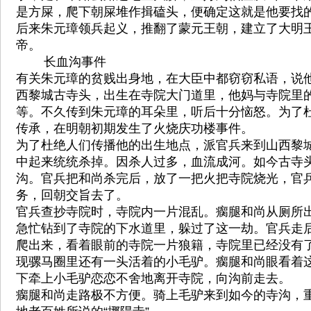
是方屎，爬下朝屎堆作揖磕头，便确定这就是他要找
后来朱元璋领兵起义，推翻了蒙元王朝，建立了大明
帝。
长血沟事件
有关朱元璋的贫贱出身地，在大臣中都窃窃私语，说
西黎城古寺头，出生在寺院大门道里，他妈与寺院里
等。不久传到朱元璋的耳朵里，听后十分恼怒。为了
传承，在明朝初期发生了火烧庆功楼事件。
为了杜绝人们传播他的出生地点，派官兵来到山西黎
中起来统统杀掉。因杀人过多，血流成河。如今古寺
沟。官兵把和尚杀完后，放了一把火把寺院烧光，官
务，回朝交旨去了。
官兵查抄寺院时，寺院内一片混乱。瘸腿和尚从厕所
急忙钻到了寺院的下水道里，躲过了这一劫。官兵走
爬出来，看着眼前的寺院一片狼籍，寺院里已经没有
现骡马圈里还有一头活着的小毛驴。瘸腿和尚眼看着
下牵上小毛驴恋恋不舍地离开寺院，向沟前走去。
瘸腿和尚走路极不方便。骑上毛驴来到如今的寺沟，