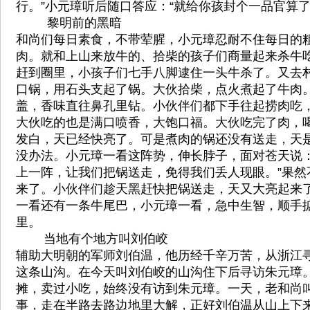
行。”小元璋听后随口答应：“就给你孩封个一品官算了
黎明前的黑暗
和尚们每日素食，不带荤腥，小元璋忍耐不住每日的
肉。就和上山来放牛的、拾柴的孩子们商量起来杀牛
赶到圈里，小孩子们七手八脚逮住一头牛杀了。又去
口锅，用石头支起了锅。大伙拾柴，点火煮起了牛肉
盖，香味直往鼻孔里钻。小伙伴们都下手往起捞肉吃
大伙吃的也是满口喷香，大饱口福。大伙吃完了肉，
发白，天已经快亮了。可是煮肉的锅还没有送走，天
没办法。小元璋一看这阵势，伸长脖子，面对苍天说：
上一阵，让我们把锅送走，免得我们丢人现眼。”果然
来了。小伙伴们趁天黑赶快把锅送走，天又大亮起来
一看还有一条牛尾巴，小元璋一看，急中生智，顺手
里。
当地有个地方叫刘伯峧
辅助大明朝的军师刘伯温，他历经千辛万苦，从浙江
这条山沟。在今天叫刘伯峧的山沟住下后寻访朱元璋
摊，卖过小吃，始终没有访到朱元璋。一天，老和尚
事，走在半路去路边地里大解，正好刘伯温从山上下