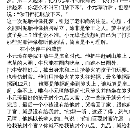
梦。第二天起来，把小元璋叫到跟前说：“你打扫卫生
抬起来，你怎么不叫它们放下来”。小元璋听后，也感
说：“你们都把腿放下来。”
这一次泥胎神像托梦，引起了老和尚的注意。心想，
么能叫泥胎神像抬脚站立，除非是帝王之人。梦中的
孩子身上？谁也说不准。小元璋也没想到自己为了打
那些泥胎神像都听他的话，简直是不可理解。
在小伙伴中的威信
小元璋在寺院里放牛是孩童时代。他把牛赶到山坡上
吃草的大圈，牛只能在圈内吃草，而跑不出圈外。
把牛安排好后，抽出身来和上山拾柴火的孩子们玩耍
也模仿封官。他们用拾柴火的箩头往起摞，最多能摞
摞到12只）。谁要是能摞起坐到箩头上，谁就算是皇
起，坐不上，唯有小元璋能摞起七只箩头并能坐在箩
小元璋最好的孩子封个九品大官，次一些孩子就分个
完后，最后一个小孩没有给他封，哭着回了家，跟他妈
了官，就是没有给我封。”他妈一听，这还了得，怒气
元璋，他妈以长辈人的口气说：“你们玩耍封官许愿，
给我孩封个官？你就不给我孩封个八品、九品，就给