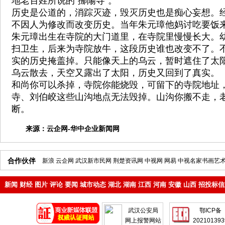
地老百姓所说的“挪陽寺”。
历史是公道的，消踪灭迹，毁灭历史也是痴心妄想。经
不因人为修改而改变历史。当年朱元璋他妈讨吃要饭
朱元璋出生在寺院的大门道里，在寺院里慢慢长大。
扫卫生，后来为寺院放牛，这段历史谁也改变不了。
实的历史掩盖掉。只能像天上的乌云，暂时遮住了太
乌云散去，天空又露出了太阳，历史又回到了真实。
和尚你可以杀掉，寺院你能烧毁，可留下的寺院地址
寺、刘伯峧这些山沟地点无法毁掉。山沟你搬不走，
断。
来源：
云企网-华中企业新闻网
合作伙伴
新浪
云企网
武汉新市民网
荆楚资讯网
中视网
网易
中视名家书画艺
新闻
财经
图片
评论
要闻
城市动态
湖北
湖南
江西
河南
安徽
山西
招投标信
地产
企业
武汉公安局
鄂ICP备
网上报警网站
202101393