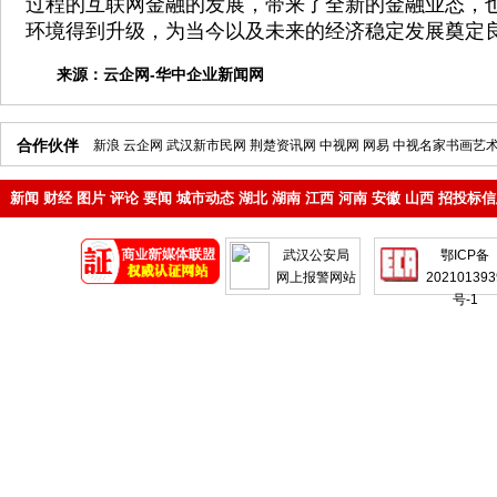
过程的互联网金融的发展，带来了全新的金融业态，
环境得到升级，为当今以及未来的经济稳定发展奠定
来源：
云企网-华中企业新闻网
合作伙伴
新浪
云企网
武汉新市民网
荆楚资讯网
中视网
网易
中视名家书画艺
新闻
财经
图片
评论
要闻
城市动态
湖北
湖南
江西
河南
安徽
山西
招投标信
地产
企业
武汉公安局
鄂ICP备
网上报警网站
202101393
号-1