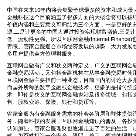
中国在未来10年内将会集聚全球最多的资本和成为最
金融科技这个目前涵盖了很多方面的大概念将可以被细
价值内涵和主要意义可归结为三个方面，一是更好的
源;二是让更多的中国人通过投资实现财富增值;三是
低、流动性更强。所以互联网金融(Internet Finan
青睐。管家金服迎合市场经济发展的趋势，大力发展
多用户提供全方位理财服务。
互联网金融有广义和狭义两种定义，广义的互联网金
金融交易活动，又包括金融机构在从事金融交易时使
互联网金融主要指前一种业态，目前国内的讨论大多
而国外所称的数字金融或金融技术，更多的是指传统
术。即使是狭义的互联网金融也涉及很多领域，包括
售、股权众筹、保险、银行和货币等。
管家金服为有金融服务需求的社会各阶层和群体提供
务，随着科技的发展，互联网金融知识的普及，各投资
认知加强，管家金服理财也逐渐走进了百姓的生活，
式，为百姓打造一个安全、透明、稳定、便捷的理财