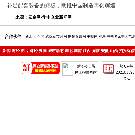
补足配套装备的短板，助推中国制造再创辉煌。
来源：
云企网-华中企业新闻网
合作伙伴
新浪
云企网
武汉新市民网
荆楚资讯网
中视网
网易
中视名家书画艺
新闻
财经
图片
评论
要闻
城市动态
湖北
湖南
江西
河南
安徽
山西
招投标信
地产
企业
武汉公安局
鄂ICP备
网上报警网站
202101393
号-1