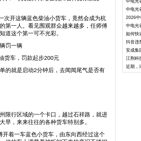
中电光
中电光
2026
一次开这辆蓝色柴油小货车，竟然会成为杭
的第一人。看见围观群众越来越多，任师傅
中电光
知道这个第一可不光彩。
如何快
抖音违
辆罚一辆
安成集
油货车，罚款起步200元
江荆科
近期，
的就是启动2分钟后，去闻闻尾气是否有
限行区域的一个卡口，越过石祥路，就进
大早，来来往往的各种货车特别多。
开着一车蓝色小货车，由东向西经过这个