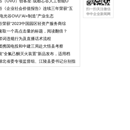
谷（OVU）创客星·成都芯谷人工智能O
谷《企业社会价值报告》连续三年荣获“五
扫一扫关注微信
华中企业新闻网
中电光谷OVU“AI+制造”产业生态
谷荣获“2023中国园区轻资产服务商综
速取一个高点击量的标题，阅读翻倍？
禁词违规行为及直播话术流程
团携国电投和中建三局赴大悟县考察
技“全氟己酮灭火装置”新品发布，适用档
湖北省委专项监督组、江陵县委书记分别指