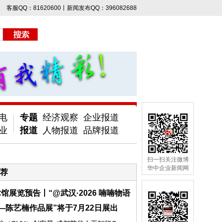
客服QQ：81620600丨新闻发布QQ：396082688
电
专题
经济观察
企业报道
业
报道
人物报道
品牌报道
扫一扫关注微博
华中企业新闻网
荐
馆展览预告丨“@武汉·2026 喃喃物语
—陈艺楠作品展”将于7月22日展出