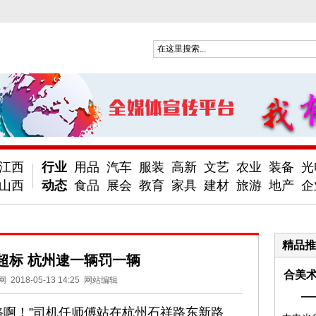
江西
行业
用品
汽车
服装
高新
文艺
农业
装备
光
山西
动态
食品
展会
教育
家具
建材
旅游
地产
企
精品推
超标 杭州逮一辆罚一辆
合美术
网
2018-05-13 14:25
网站编辑
—
啊！”司机任师傅站在杭州石祥路东新路