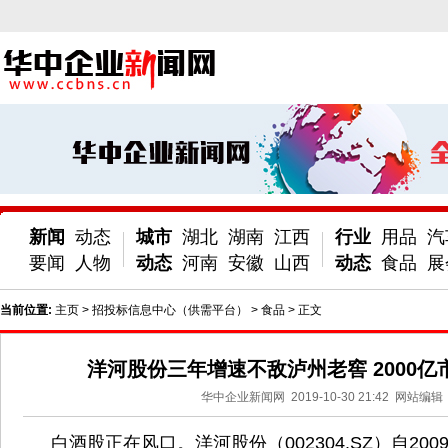
新闻
动态
城市
湖北
湖南
江西
行业
用品
汽
要闻
人物
动态
河南
安徽
山西
动态
食品
展
当前位置:
主页
>
招投标信息中心（供需平台）
>
食品
> 正文
洋河股份三年增速不敌泸州老窖 2000
华中企业新闻网
2019-10-30 21:42
网站编辑
白酒股正在风口。洋河股份（002304.SZ）自200