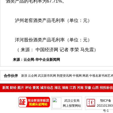
酒类产品的毛利率为67.71%。
泸州老窖酒类产品毛利率（单位：元）
洋河股份酒类产品毛利率（单位：元）
（ 来源： 中国经济网 记者 李荣 马先震）
来源：
云企网-华中企业新闻网
合作伙伴
新浪
云企网
武汉新市民网
荆楚资讯网
中视网
网易
中视名家书画艺
新闻
财经
图片
评论
要闻
城市动态
湖北
湖南
江西
河南
安徽
山西
招投标信
地产
企业
武汉公安局
鄂ICP备
网上报警网站
202101393
号-1