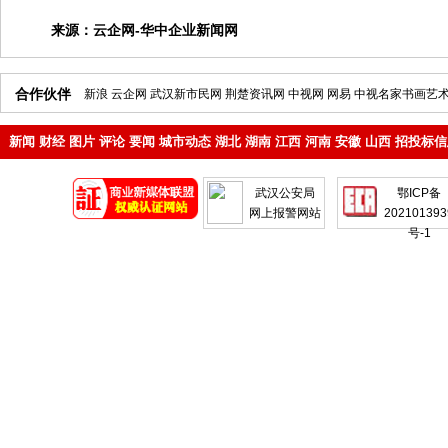
来源：
云企网-华中企业新闻网
合作伙伴
新浪
云企网
武汉新市民网
荆楚资讯网
中视网
网易
中视名家书画艺
新闻
财经
图片
评论
要闻
城市动态
湖北
湖南
江西
河南
安徽
山西
招投标信
地产
企业
武汉公安局
鄂ICP备
网上报警网站
202101393
号-1