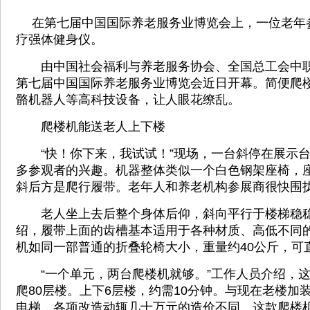
在第七届中国国际养老服务业博览会上，一位老年
疗强体健身仪。
由中国社会福利与养老服务协会、全国总工会中职
第七届中国国际养老服务业博览会近日开幕。简便爬
骼机器人等高科技设备，让人眼花缭乱。
爬楼机能送老人上下楼
“快！你下来，我试试！”现场，一台斜停在展示台
多参观者的兴趣。机器整体类似一个白色钢架座椅，
斜后方是爬行履带。老年人和养老机构参展商很快围
老人坐上去后整个身体后仰，斜向平行于楼梯稳稳
绍，履带上面的齿槽基本适用于各种材质、高低不同
机如同一部普通的折叠轮椅大小，重量约40公斤，可
“一个单元，两台爬楼机就够。”工作人员介绍，这
爬80层楼。上下6层楼，约需10分钟。与现在老楼加
电梯，各项改造动辄几十万元的造价不同。这款爬楼