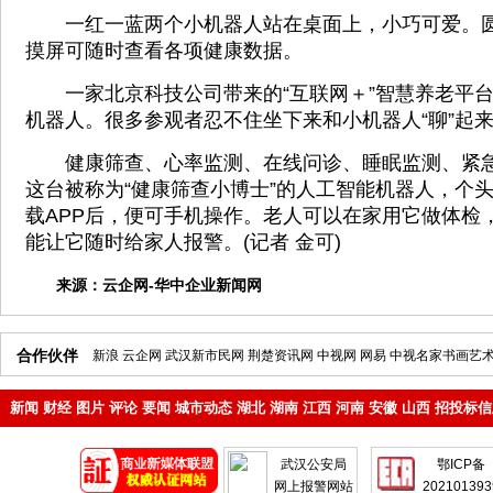
一红一蓝两个小机器人站在桌面上，小巧可爱。圆
摸屏可随时查看各项健康数据。
一家北京科技公司带来的“互联网＋”智慧养老平台
机器人。很多参观者忍不住坐下来和小机器人“聊”起
健康筛查、心率监测、在线问诊、睡眠监测、紧急
这台被称为“健康筛查小博士”的人工智能机器人，个
载APP后，便可手机操作。老人可以在家用它做体检
能让它随时给家人报警。(记者 金可)
来源：
云企网-华中企业新闻网
合作伙伴
新浪
云企网
武汉新市民网
荆楚资讯网
中视网
网易
中视名家书画艺
新闻
财经
图片
评论
要闻
城市动态
湖北
湖南
江西
河南
安徽
山西
招投标信
地产
企业
武汉公安局
鄂ICP备
网上报警网站
202101393