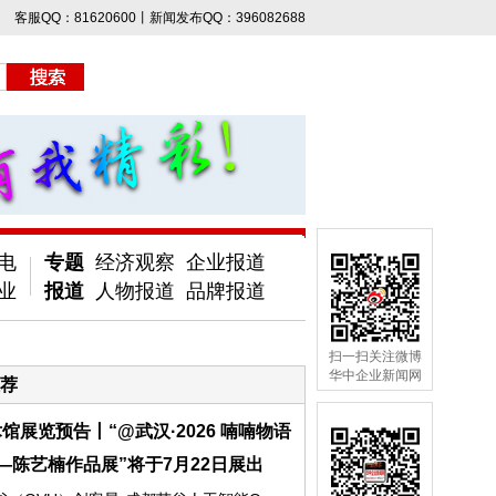
客服QQ：81620600丨新闻发布QQ：396082688
电
专题
经济观察
企业报道
业
报道
人物报道
品牌报道
扫一扫关注微博
华中企业新闻网
荐
馆展览预告丨“@武汉·2026 喃喃物语
—陈艺楠作品展”将于7月22日展出