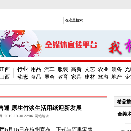
江西
行业
用品
汽车
服装
高新
文艺
农业
装备
光
山西
动态
食品
展会
教育
家具
建材
旅游
地产
企
精品推
售通 原生竹浆生活用纸迎新发展
合美术
网
2019-10-30 22:06
网站编辑
—
团5月15日在杭州宣布，正式与阿里零售