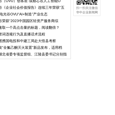
谷（OVU）创客星·成都芯谷人工智能O
谷《企业社会价值报告》连续三年荣获“五
扫一扫关注微信
华中企业新闻网
中电光谷OVU“AI+制造”产业生态
谷荣获“2023中国园区轻资产服务商综
速取一个高点击量的标题，阅读翻倍？
禁词违规行为及直播话术流程
团携国电投和中建三局赴大悟县考察
技“全氟己酮灭火装置”新品发布，适用档
湖北省委专项监督组、江陵县委书记分别指