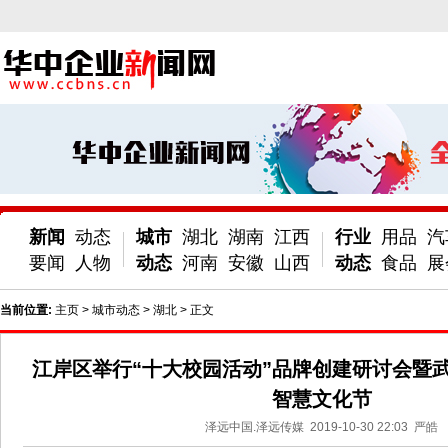
新闻
动态
城市
湖北
湖南
江西
行业
用品
汽
要闻
人物
动态
河南
安徽
山西
动态
食品
展
当前位置:
主页
>
城市动态
>
湖北
> 正文
江岸区举行“十大校园活动”品牌创建研讨会暨
智慧文化节
泽远中国.泽远传媒
2019-10-30 22:03
严皓