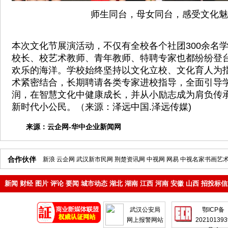
师生同台，母女同台，感受文化魅
本次文化节展演活动，不仅有全校各个社团300余名
校长、校艺术教师、青年教师、特聘专家也都纷纷登
欢乐的海洋。学校始终坚持以文化立校、文化育人为
术紧密结合，长期聘请各类专家进校指导，全面引导
润，在智慧文化中健康成长，并从小励志成为肩负传
新时代小公民。（来源：泽远中国.泽远传媒)
来源：
云企网-华中企业新闻网
合作伙伴
新浪
云企网
武汉新市民网
荆楚资讯网
中视网
网易
中视名家书画艺
新闻
财经
图片
评论
要闻
城市动态
湖北
湖南
江西
河南
安徽
山西
招投标信
地产
企业
武汉公安局
鄂ICP备
网上报警网站
202101393