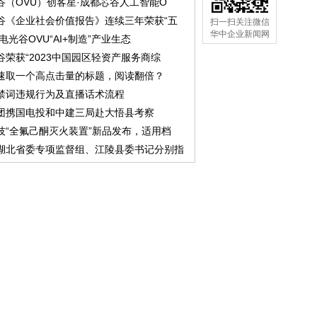
谷（OVU）创客星·成都芯谷人工智能O
谷《企业社会价值报告》连续三年荣获“五
扫一扫关注微信
华中企业新闻网
中电光谷OVU“AI+制造”产业生态
谷荣获“2023中国园区轻资产服务商综
速取一个高点击量的标题，阅读翻倍？
禁词违规行为及直播话术流程
团携国电投和中建三局赴大悟县考察
技“全氟己酮灭火装置”新品发布，适用档
湖北省委专项监督组、江陵县委书记分别指