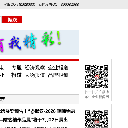
客服QQ：81620600丨新闻发布QQ：396082688
电
专题
经济观察
企业报道
业
报道
人物报道
品牌报道
扫一扫关注微博
华中企业新闻网
荐
馆展览预告丨“@武汉·2026 喃喃物语
—陈艺楠作品展”将于7月22日展出