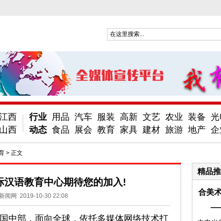
江西
行业
用品
汽车
服装
高新
文艺
农业
装备
光
山西
动态
食品
展会
教育
家具
建材
旅游
地产
企
育
> 正文
精品推
际汉语教育中心期待您的加入!
合美术
新闻网
2019-10-30 22:08
—
国中部，面向全球，依托多媒体网络技术打