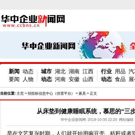
新闻
动态
城市
湖北
湖南
江西
行业
用品
汽
要闻
人物
动态
河南
安徽
山西
动态
食品
展
当前位置:
主页
>
招投标信息中心（供需平台）
>
家具
> 正文
从床垫到健康睡眠系统，慕思的“三步
华中企业新闻网
2019-10-30 22:20
网站编辑
早在文艺复兴时期，人们就开始用豌豆壳、秸秆或者