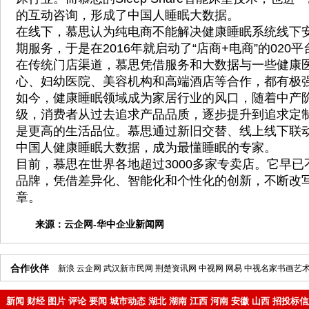
的互动咨询，形成了中国人睡眠大数据。
在线下，慕思认为纯电商不能解决健康睡眠系统线下
期服务，于是在2016年就启动了“店商+电商”的020平
在传统门店渠道，慕思凭借服务和大数据与一些健康
心、妇幼医院、美容机构和高端酒店等合作，都有极
如今，健康睡眠领域成为家居行业的风口，随着中产
级，消费者从过去追求产品品质，逐步提升到追求定
是更高的生活品位。慕思通过新旧交替、线上线下联
中国人健康睡眠大数据，成为最懂睡眠的专家。
目前，慕思在世界各地超过3000多家专卖店。它早
品牌，凭借差异化、智能化和个性化的创新，不断改
章。
来源：
云企网-华中企业新闻网
合作伙伴
新浪
云企网
武汉新市民网
荆楚资讯网
中视网
网易
中视名家书画艺
新闻
财经
图片
评论
要闻
城市动态
湖北
湖南
江西
河南
安徽
山西
招投标信