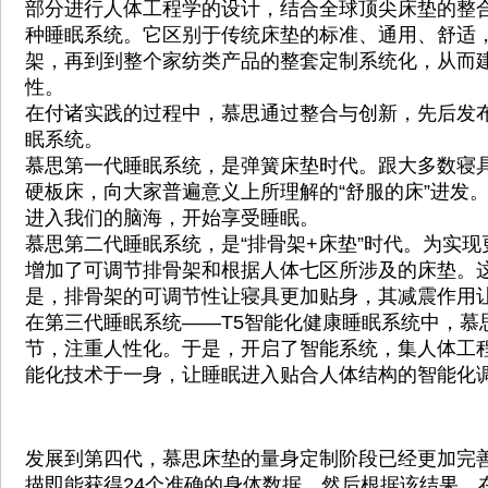
部分进行人体工程学的设计，结合全球顶尖床垫的整
种睡眠系统。它区别于传统床垫的标准、通用、舒适
架，再到到整个家纺类产品的整套定制系统化，从而
性。
在付诸实践的过程中，慕思通过整合与创新，先后发
眠系统。
慕思第一代睡眠系统，是弹簧床垫时代。跟大多数寝
硬板床，向大家普遍意义上所理解的“舒服的床”进发
进入我们的脑海，开始享受睡眠。
慕思第二代睡眠系统，是“排骨架+床垫”时代。为实
增加了可调节排骨架和根据人体七区所涉及的床垫。
是，排骨架的可调节性让寝具更加贴身，其减震作用
在第三代睡眠系统——T5智能化健康睡眠系统中，慕
节，注重人性化。于是，开启了智能系统，集人体工
能化技术于一身，让睡眠进入贴合人体结构的智能化
发展到第四代，慕思床垫的量身定制阶段已经更加完
描即能获得24个准确的身体数据，然后根据该结果，