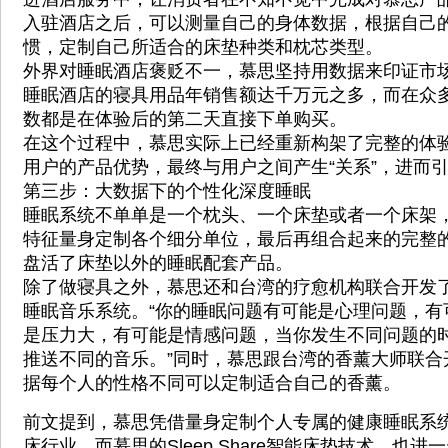
入驻酒店之后，可以测量自己的身体数据，根据自己
惯，定制自己所适合的床垫种类和枕芯类型。
外界对睡眠酒店褒贬不一，慕思坚持用数据来印证市
睡眠酒店的寝具用品年销售额达千万元之多，而在众
数都是在体验后的第二天直接下单购买。
在这个过程中，慕思实际上已经重新构架了完整的体
用户的产品优势，最终与用户之间产生“关系”，进而
第三步：大数据下的个性化深度睡眠
睡眠系统不单单是一个枕头、一个床垫或者一个床架
特征量身定制各个细分单位，最后再组合起来的完整
盘活了床垫以外的睡眠配套产品。
除了做寝具之外，慕思还和台湾的疗愈机构联合开发
睡眠音乐系统。“你的睡眠问题有可能是心理问题，有
是压力大，有可能是情感问题，当你发生不同问题的
推送不同的音乐。”同时，慕思跟台湾的香薰大师联合
据每个人的性格不同可以定制适合自己的香薰。
前文提到，慕思凭借量身定制个人专属的健康睡眠系
床行业。而慕思的Sleep Share智能床垫技术，也