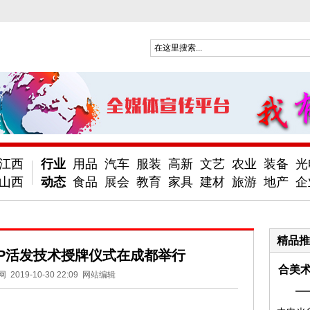
江西
行业
用品
汽车
服装
高新
文艺
农业
装备
光
山西
动态
食品
展会
教育
家具
建材
旅游
地产
企
精品推
-P活发技术授牌仪式在成都举行
合美术
网
2019-10-30 22:09
网站编辑
—