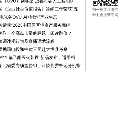
谷（OVU）创客星·成都芯谷人工智能O
谷《企业社会价值报告》连续三年荣获“五
扫一扫关注微信
华中企业新闻网
中电光谷OVU“AI+制造”产业生态
谷荣获“2023中国园区轻资产服务商综
速取一个高点击量的标题，阅读翻倍？
禁词违规行为及直播话术流程
团携国电投和中建三局赴大悟县考察
技“全氟己酮灭火装置”新品发布，适用档
湖北省委专项监督组、江陵县委书记分别指