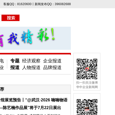
客服QQ：81620600丨新闻发布QQ：396082688
电
专题
经济观察
企业报道
业
报道
人物报道
品牌报道
扫一扫关注微博
华中企业新闻网
荐
馆展览预告丨“@武汉·2026 喃喃物语
—陈艺楠作品展”将于7月22日展出