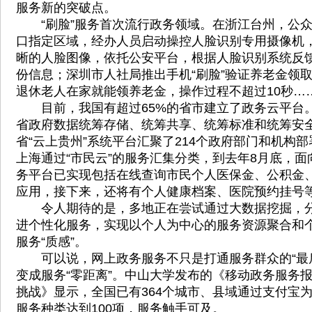
服务新的突破点。
“刷脸”服务首次流行政务领域。在浙江台州，公众
口指定区域，经办人员启动操控人脸识别专用摄像机
晰的人脸图像，依托公安平台，根据人脸识别系统反
份信息；深圳市人社局推出手机“刷脸”验证养老金领
退休老人在家就能领养老金，操作过程不超过10秒…
目前，我国有超过65%的省市建立了政务云平台
省政府数据统筹存储、统筹共享、统筹标准和统筹安
省“云上贵州”系统平台汇聚了214个政府部门和机构部
上海通过“市民云”的服务汇集分类，到去年8月底，
务平台已实现包括在线查询市民个人医保金、公积金、
应用，接下来，还将有个人健康档案、医院预约挂号等
令人期待的是，多地正在尝试通过大数据挖掘，分
进个性化服务，实现以个人为中心的服务资源聚合和
服务“质感”。
可以说，网上政务服务不只是打通服务群众的“最后
变成服务“零距离”。中山大学发布的《移动政务服务报告
挑战》显示，全国已有364个城市、县域通过支付宝
服务种类达到100项，服务触手可及。