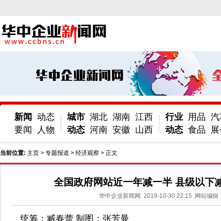
新闻
动态
城市
湖北
湖南
江西
行业
用品
汽
要闻
人物
动态
河南
安徽
山西
动态
食品
展
当前位置:
主页
>
专题报道
>
经济观察
> 正文
全国政府网站近一年减一半 县级以下减
华中企业新闻网
2019-10-30 22:15
网站编辑
统筹：臧春蕾 制图：张芳曼