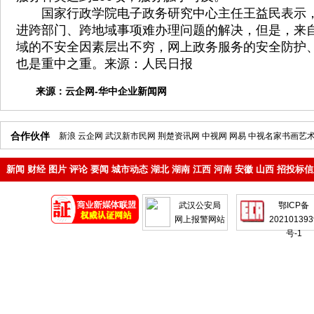
国家行政学院电子政务研究中心主任王益民表示，
进跨部门、跨地域事项难办理问题的解决，但是，来
域的不安全因素层出不穷，网上政务服务的安全防护
也是重中之重。来源：人民日报
来源：
云企网-华中企业新闻网
合作伙伴
新浪
云企网
武汉新市民网
荆楚资讯网
中视网
网易
中视名家书画艺
新闻
财经
图片
评论
要闻
城市动态
湖北
湖南
江西
河南
安徽
山西
招投标信
地产
企业
武汉公安局
鄂ICP备
网上报警网站
202101393
号-1