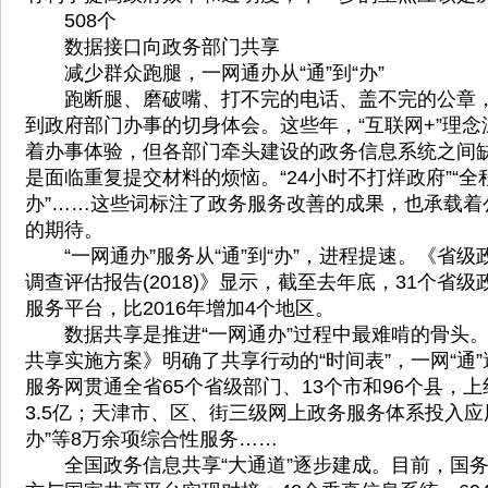
508个
数据接口向政务部门共享
减少群众跑腿，一网通办从“通”到“办”
跑断腿、磨破嘴、打不完的电话、盖不完的公章，
到政府部门办事的切身体会。这些年，“互联网+”理
着办事体验，但各部门牵头建设的政务信息系统之间
是面临重复提交材料的烦恼。“24小时不打烊政府”“全
办”……这些词标注了政务服务改善的成果，也承载着
的期待。
“一网通办”服务从“通”到“办”，进程提速。《省级
调查评估报告(2018)》显示，截至去年底，31个省
服务平台，比2016年增加4个地区。
数据共享是推进“一网通办”过程中最难啃的骨头。
共享实施方案》明确了共享行动的“时间表”，一网“通
服务网贯通全省65个省级部门、13个市和96个县，
3.5亿；天津市、区、街三级网上政务服务体系投入应
办”等8万余项综合性服务……
全国政务信息共享“大通道”逐步建成。目前，国务院