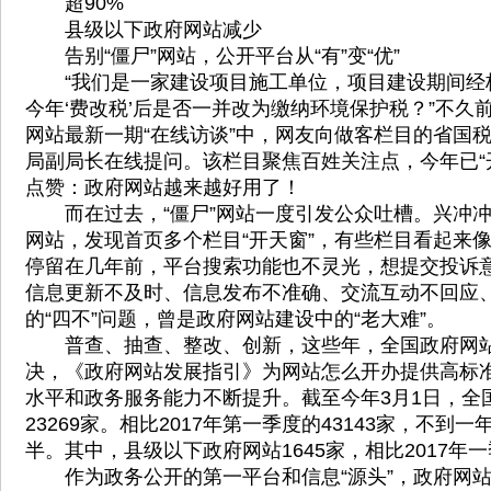
超90%
县级以下政府网站减少
告别“僵尸”网站，公开平台从“有”变“优”
“我们是一家建设项目施工单位，项目建设期间经
今年‘费改税’后是否一并改为缴纳环境保护税？”不久
网站最新一期“在线访谈”中，网友向做客栏目的省国
局副局长在线提问。该栏目聚焦百姓关注点，今年已“开
点赞：政府网站越来越好用了！
而在过去，“僵尸”网站一度引发公众吐槽。兴冲冲
网站，发现首页多个栏目“开天窗”，有些栏目看起来
停留在几年前，平台搜索功能也不灵光，想提交投诉
信息更新不及时、信息发布不准确、交流互动不回应
的“四不”问题，曾是政府网站建设中的“老大难”。
普查、抽查、整改、创新，这些年，全国政府网站“
决，《政府网站发展指引》为网站怎么开办提供高标准
水平和政务服务能力不断提升。截至今年3月1日，全
23269家。相比2017年第一季度的43143家，不到一
半。其中，县级以下政府网站1645家，相比2017年
作为政务公开的第一平台和信息“源头”，政府网站