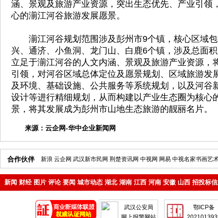
涵、景观及旅游产业资源，突出生态优先、产业引领
心的湔江河谷旅游发展愿景。
湔江河谷规划范围涉及彭州市9个镇，核心区域包
兴、通济、小鱼洞、龙门山、白鹿6个镇，涉及总面积
立足于湔江河谷的人文内涵、景观及旅游产业资源，
引领，对河谷区域总体定位及愿景规划、区域旅游发
及环境、基础设施、公共服务等系统规划，以及河谷
设计等进行精细规划，从而构建以产业生态圈为核心
景，将其发展成为彭州市山地生态旅游的靓丽名片。
来源：
云企网-华中企业新闻网
合作伙伴
新浪
云企网
武汉新市民网
荆楚资讯网
中视网
网易
中视名家书画艺
新闻
财经
图片
评论
要闻
城市动态
湖北
湖南
江西
河南
安徽
山西
招投标信
地产
企业
武汉公安局
鄂ICP备
网上报警网站
202101393