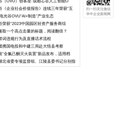
谷（OVU）创客星·成都芯谷人工智能O
谷《企业社会价值报告》连续三年荣获“五
扫一扫关注微信
华中企业新闻网
中电光谷OVU“AI+制造”产业生态
谷荣获“2023中国园区轻资产服务商综
速取一个高点击量的标题，阅读翻倍？
禁词违规行为及直播话术流程
团携国电投和中建三局赴大悟县考察
技“全氟己酮灭火装置”新品发布，适用档
湖北省委专项监督组、江陵县委书记分别指