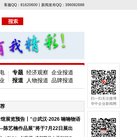
客服QQ：81620600丨新闻发布QQ：396082688
电
专题
经济观察
企业报道
业
报道
人物报道
品牌报道
扫一扫关注微博
华中企业新闻网
荐
馆展览预告丨“@武汉·2026 喃喃物语
—陈艺楠作品展”将于7月22日展出