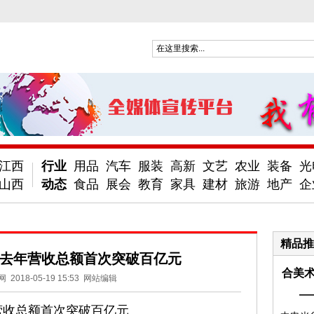
江西
行业
用品
汽车
服装
高新
文艺
农业
装备
光
山西
动态
食品
展会
教育
家具
建材
旅游
地产
企
精品推
 去年营收总额首次突破百亿元
合美术
网
2018-05-19 15:53
网站编辑
—
营收总额首次突破百亿元