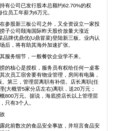
公司已发行股本总额约62.70%的权
每位员工年薪为6万元。
参股新三板公司之外，又全资设立一家投
捞子公司颐海国际昨天股价放量大涨近
下冒菜品牌优鼎优(U鼎冒菜)登陆新三板。业内认
场后，将有助其海外加速扩张。
服务细节，一般餐饮企业学不来。
的核心是授权，服务员有权给任何一桌客
其次员工宿舍要有物业管理，房间有电脑，
做饭。第三，管理层离职有补偿。店长离职(任
理(大概管5家分店左右)离职，送20万元；
概800万元。据说，海底捞店长以上管理层
，只有3个人。
故
此前数次的食品安全事故，并坦言食品安