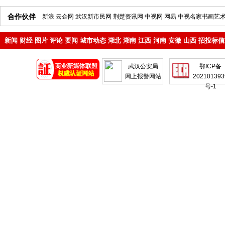
合作伙伴
新浪
云企网
武汉新市民网
荆楚资讯网
中视网
网易
中视名家书画艺
新闻
财经
图片
评论
要闻
城市动态
湖北
湖南
江西
河南
安徽
山西
招投标信
地产
企业
武汉公安局
鄂ICP备
网上报警网站
202101393
号-1