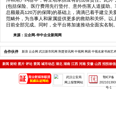
件和用户纠纷中，将主动承担应有的法律责任。此外
(包括保险、医疗费用先行垫付、意外伤害人道援助、
总额最高120万的保障)的基础上，滴滴已着手建立关
范畴外，为当事人和家属提供更多的救助和关怀。以上
日前全部完成。同时，全平台将加速推动全面实名制
来源：
云企网-华中企业新闻网
合作伙伴
新浪
云企网
武汉新市民网
荆楚资讯网
中视网
网易
中视名家书画艺
新闻
财经
图片
评论
要闻
城市动态
湖北
湖南
江西
河南
安徽
山西
招投标信
地产
企业
武汉公安局
鄂ICP备
网上报警网站
202101393
号-1